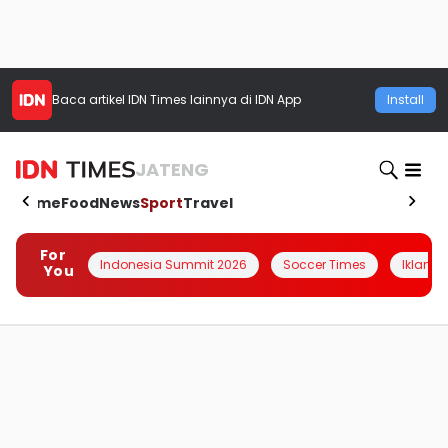
Baca artikel
IDN Times
lainnya di IDN App
Install
JATENG
Home
Food
News
Sport
Travel
For
Indonesia Summit 2026
Soccer Times
Iklanin 
You