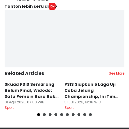
Tonton lebih seru di
Related Articles
See More
Skuad PSIS Semarang
PSIS Siapkan 5 Laga Uji
Bi
Belum Final, Widodo:
Coba Jelang
A
Satu Pemain Baru Bakal
Championship, Ini Tim
G
Gabung
01 Agu 2026, 07:00 WIB
Calon Lawan
31 Jul 2026, 18:38 WIB
T
31
Sport
Sport
Sp
S