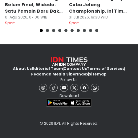
Belum Final, Widodo:
Coba Jelang
A
Satu Pemain Baru Bakal
Championship, Ini Tim
G
Gabung
01 Agu 2026, 07:00 WIB
Calon Lawan
31 Jul 2026, 18:38 WIB
T
31
Sport
Sport
Sp
S
About Us
Editorial Team
Contact Us
Terms of Services
Pedoman Media Siber
Index
Sitemap
Follow Us
Download
© 2026 IDN. All Rights Reserved.