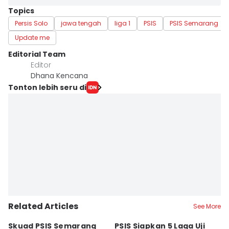
Topics
Persis Solo
jawa tengah
liga 1
PSIS
PSIS Semarang
Update me
Editorial Team
Editor
Dhana Kencana
Tonton lebih seru di
Related Articles
See More
Skuad PSIS Semarang
PSIS Siapkan 5 Laga Uji
Bi