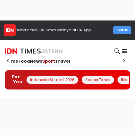
Baca artikel
IDN Times
lainnya di IDN App
Install
JATENG
Home
Food
News
Sport
Travel
For
Indonesia Summit 2026
Soccer Times
Iklanin 
You