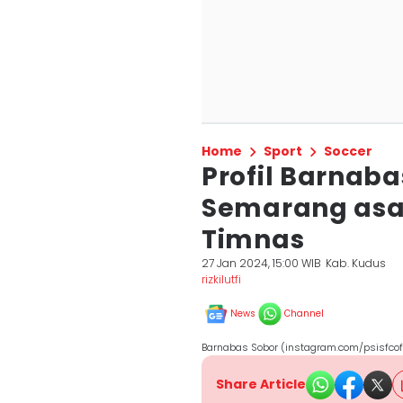
Home
Sport
Soccer
Profil Barnaba
Semarang asal
Timnas
27 Jan 2024, 15:00 WIB
Kab. Kudus
rizkilutfi
News
Channel
Barnabas Sobor (instagram.com/psisfcoff
Share Article