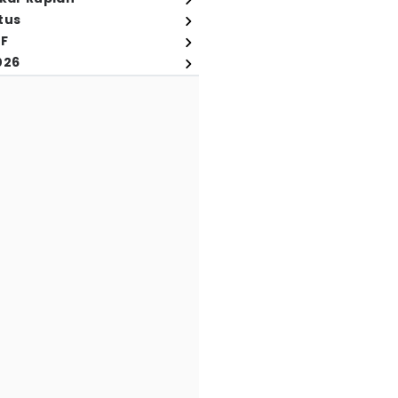
tus
FF
026