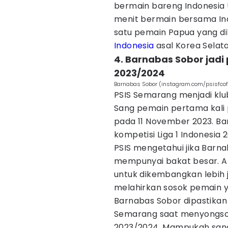
bermain bareng Indonesia
menit bermain bersama Ind
satu pemain Papua yang di
Indonesia
asal Korea Selata
4. Barnabas Sobor jad
2023/2024
Barnabas Sobor (instagram.com/psisfcoff
PSIS Semarang menjadi klu
Sang pemain pertama kali 
pada 11 November 2023. Ba
kompetisi Liga 1 Indonesia 
PSIS mengetahui jika Bar
mempunyai bakat besar. Al
untuk dikembangkan lebih j
melahirkan sosok pemain y
Barnabas Sobor dipastikan 
Semarang saat menyongson
2023/2024. Mampukah san