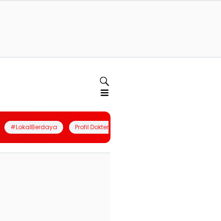
#LokalBerdaya
Profil Dokter
Quiz
Join Community