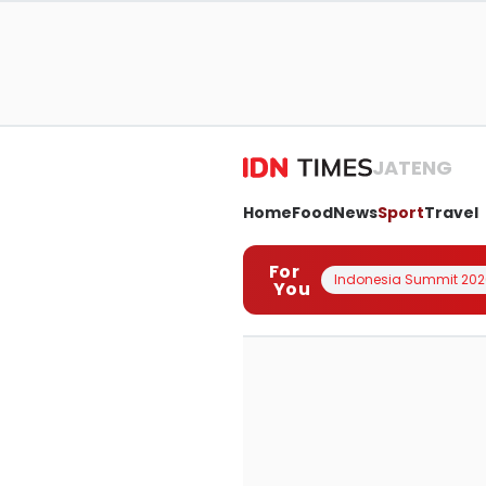
JATENG
Home
Food
News
Sport
Travel
For
Indonesia Summit 202
You