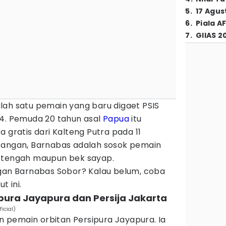
5
.
17 Agus
6
.
Piala A
7
.
GIIAS 2
lah satu pemain yang baru digaet PSIS
24. Pemuda 20 tahun asal
Papua
itu
 gratis dari Kalteng Putra pada 11
pangan, Barnabas adalah sosok pemain
k tengah maupun bek sayap.
ngan Barnabas Sobor? Kalau belum, coba
t ini.
pura Jayapura dan Persija Jakarta
icial)
pemain orbitan Persipura Jayapura. Ia