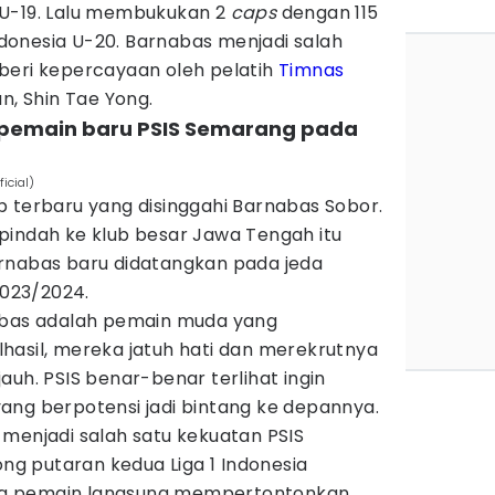
 U-19. Lalu membukukan 2
caps
dengan 115
onesia U-20. Barnabas menjadi salah
beri kepercayaan oleh pelatih
Timnas
n, Shin Tae Yong.
i pemain baru PSIS Semarang pada
icial)
b terbaru yang disinggahi Barnabas Sobor.
pindah ke klub besar Jawa Tengah itu
rnabas baru didatangkan pada jeda
2023/2024.
nabas adalah pemain muda yang
hasil, mereka jatuh hati dan merekrutnya
auh. PSIS benar-benar terlihat ingin
ang berpotensi jadi bintang ke depannya.
menjadi salah satu kekuatan PSIS
g putaran kedua Liga 1 Indonesia
g pemain langsung mempertontonkan