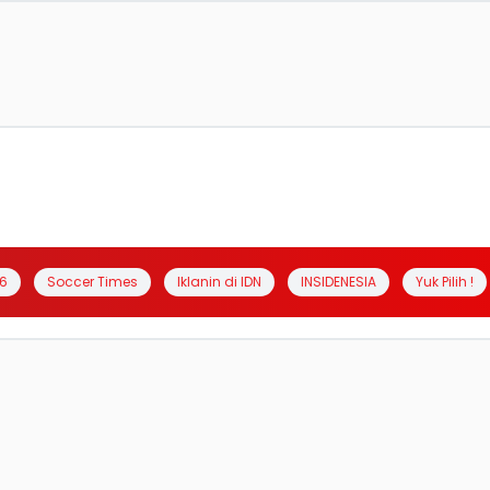
6
Soccer Times
Iklanin di IDN
INSIDENESIA
Yuk Pilih !