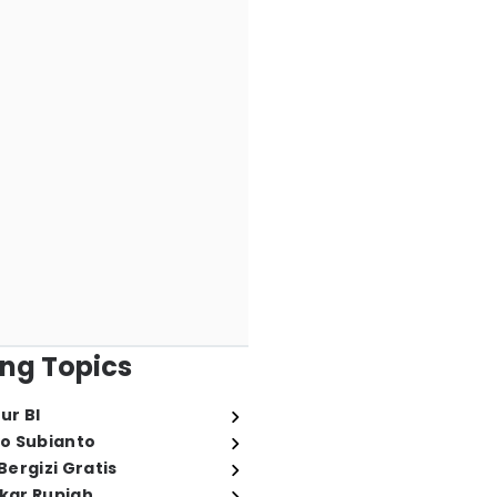
ng Topics
ur BI
o Subianto
ergizi Gratis
ukar Rupiah