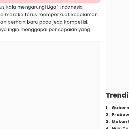
us kala mengarungi Liga 1 Indonesia
rena mereka terus memperkuat kedalaman
n pemain baru pada jeda kompetisi.
nya ingin menggapai pencapaian yang
Trendi
1
.
Gubern
2
.
Prabow
3
.
Makan B
4
.
Nilai T