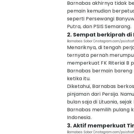
Barnabas akhirnya tidak be
pemain kemudian berpetua
seperti Persewangi Banyuwa
Putra, dan PSIS Semarang.
2. Sempat berkiprah di 
Barnabas Sobor (instagram.com/psisfcoff
Menariknya, di tengah perj
ternyata pernah merumput 
memperkuat FK Riteriai B 
Barnabas bermain bareng kl
ketika itu.
Diketahui, Barnabas berkos
pinjaman dari Persija. Nam
bulan saja di Lituania, sejak
Barnabas memilih pulang ke
Indonesia.
3. Aktif memperkuat T
Barnabas Sobor (instagram.com/psisfcoff