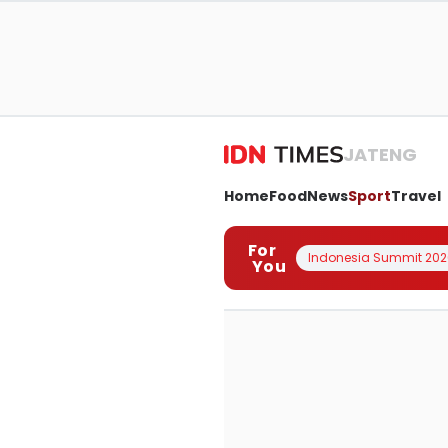
JATENG
Home
Food
News
Sport
Travel
For
Indonesia Summit 202
You