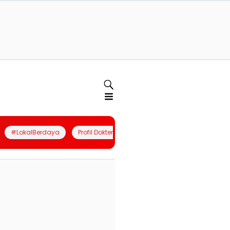
#LokalBerdaya
Profil Dokter
Quiz
Join Community