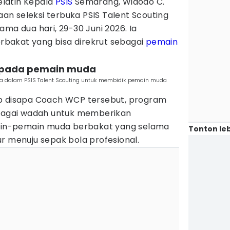
elatih Kepala
PSIS
Semarang, Widodo C.
n seleksi terbuka PSIS Talent Scouting
ama dua hari, 29-30 Juni 2026. Ia
bakat yang bisa direkrut sebagai
pemain
n pada pemain muda
ka dalam PSIS Talent Scouting untuk membidik pemain muda
ab disapa Coach WCP tersebut, program
ebagai wadah untuk memberikan
n-pemain muda berbakat yang selama
Tonton leb
r menuju sepak bola profesional.