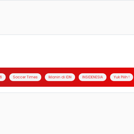
6
Soccer Times
Iklanin di IDN
INSIDENESIA
Yuk Pilih !