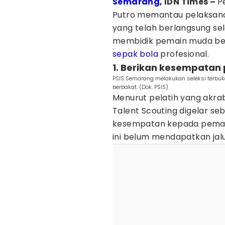
Semarang
, IDN Times –
P
Putro memantau pelaksanaa
yang telah berlangsung sel
membidik pemain muda ber
sepak bola
profesional.
1. Berikan kesempata
PSIS Semarang melakukan seleksi terbu
berbakat. (Dok. PSIS)
Menurut pelatih yang akr
Talent Scouting digelar s
kesempatan kepada pemai
ini belum mendapatkan jalu