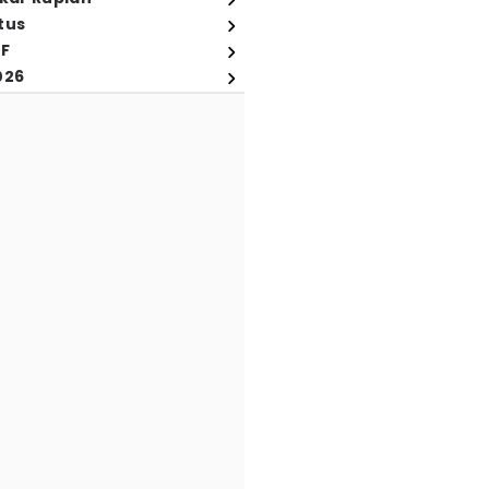
tus
FF
026