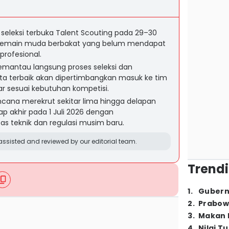
seleksi terbuka Talent Scouting pada 29–30
 pemain muda berbakat yang belum mendapat
rofesional.
emantau langsung proses seleksi dan
 terbaik akan dipertimbangkan masuk ke tim
r sesuai kebutuhan kompetisi.
erencana merekrut sekitar lima hingga delapan
 akhir pada 1 Juli 2026 dengan
s teknik dan regulasi musim baru.
ssisted and reviewed by our editorial team.
Trendi
1
.
Gubern
2
.
Prabow
3
.
Makan B
4
.
Nilai T