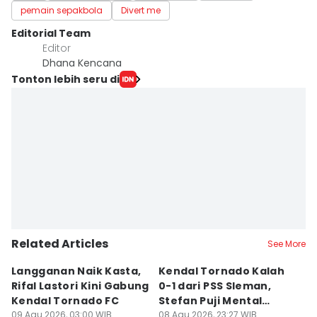
pemain sepakbola
Divert me
Editorial Team
Editor
Dhana Kencana
Tonton lebih seru di
Related Articles
See More
Langganan Naik Kasta,
Kendal Tornado Kalah
T
Rifal Lastori Kini Gabung
0-1 dari PSS Sleman,
P
Kendal Tornado FC
Stefan Puji Mental
J
09 Agu 2026, 03:00 WIB
Pemain
08 Agu 2026, 23:27 WIB
T
08