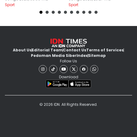
Sport
Sport
Sp
About Us
Editorial Team
Contact Us
Terms of Services
Pedoman Media Siber
Index
Sitemap
Follow Us
Download
© 2026 IDN. All Rights Reserved.