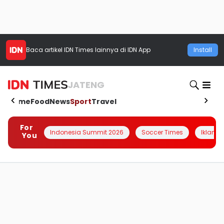
Baca artikel
IDN Times
lainnya di IDN App
Install
JATENG
Home
Food
News
Sport
Travel
For
Indonesia Summit 2026
Soccer Times
Iklanin 
You