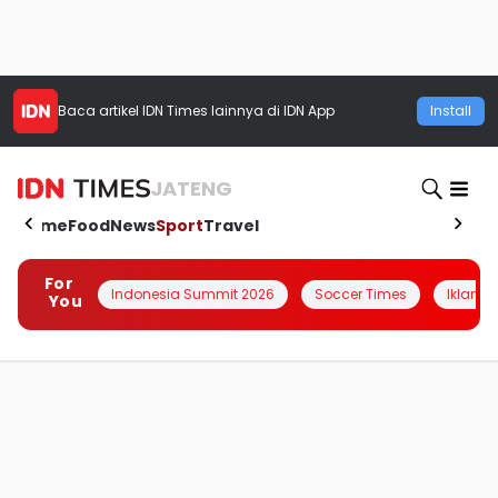
Baca artikel
IDN Times
lainnya di IDN App
Install
JATENG
Home
Food
News
Sport
Travel
For
Indonesia Summit 2026
Soccer Times
Iklanin 
You