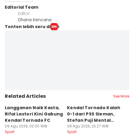
Editorial Team
Editor
Dhana Kencana
Tonton lebih seru di
Related Articles
See More
Langganan Naik Kasta,
Kendal Tornado Kalah
T
Rifal Lastori Kini Gabung
0-1 dari PSS Sleman,
P
Kendal Tornado FC
Stefan Puji Mental
J
09 Agu 2026, 03:00 WIB
Pemain
08 Agu 2026, 23:27 WIB
T
08
Sport
Sport
Sp