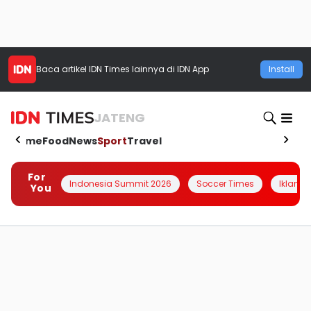
Baca artikel
IDN Times
lainnya di IDN App
Install
JATENG
Home
Food
News
Sport
Travel
For
Indonesia Summit 2026
Soccer Times
Iklanin 
You