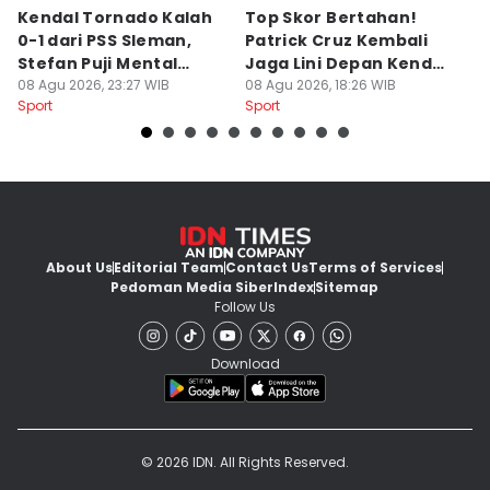
Kendal Tornado Kalah
Top Skor Bertahan!
F
0-1 dari PSS Sleman,
Patrick Cruz Kembali
K
Stefan Puji Mental
Jaga Lini Depan Kendal
B
Pemain
08 Agu 2026, 23:27 WIB
Tornado
08 Agu 2026, 18:26 WIB
Li
08
Sport
Sport
Sp
About Us
Editorial Team
Contact Us
Terms of Services
Pedoman Media Siber
Index
Sitemap
Follow Us
Download
© 2026 IDN. All Rights Reserved.