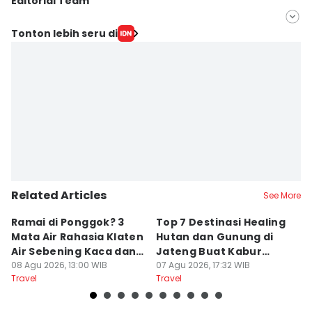
Editorial Team
Editor
Tonton lebih seru di
Bandot Arywono
Editor
Dhana Kencana
Related Articles
See More
Ramai di Ponggok? 3
Top 7 Destinasi Healing
S
Mata Air Rahasia Klaten
Hutan dan Gunung di
T
Air Sebening Kaca dan
Jateng Buat Kabur
K
Masih Sepi
08 Agu 2026, 13:00 WIB
Sejenak, Under Rp200
07 Agu 2026, 17:32 WIB
U
23
Travel
Travel
Tr
Ribu