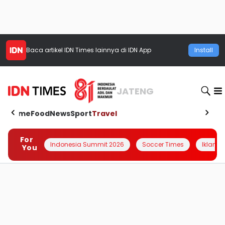
Baca artikel
IDN Times
lainnya di IDN App
Install
JATENG
Home
Food
News
Sport
Travel
For
Indonesia Summit 2026
Soccer Times
Iklanin 
You