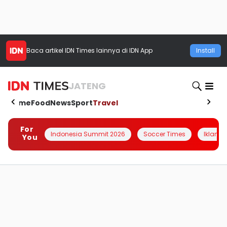
Baca artikel
IDN Times
lainnya di IDN App
Install
JATENG
Home
Food
News
Sport
Travel
For
Indonesia Summit 2026
Soccer Times
Iklanin 
You