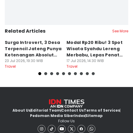
Related Articles
See More
Surga Introvert, 3 Desa
Modal Rp20 Ribu! 3 Spot
S
Terpencil Jateng Punya
Wisata Syahdu Lereng
T
Ketenangan Absolut
Merbabu, Lepas Penat
5
Untuk Disconect
23 Jul 2026, 19:30 WIB
akhir Pekan!
17 Jul 2026, 14:30 WIB
B
13
Travel
Travel
Tr
About Us
Editorial Team
Contact Us
Terms of Services
Pedoman Media Siber
Index
Sitemap
Follow Us