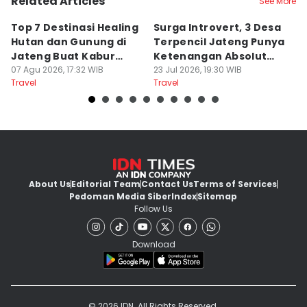
Related Articles
See More
Top 7 Destinasi Healing
Surga Introvert, 3 Desa
M
Hutan dan Gunung di
Terpencil Jateng Punya
W
Jateng Buat Kabur
Ketenangan Absolut
M
Sejenak, Under Rp200
07 Agu 2026, 17:32 WIB
Untuk Disconect
23 Jul 2026, 19:30 WIB
a
17
Travel
Travel
Tr
Ribu
About Us
Editorial Team
Contact Us
Terms of Services
Pedoman Media Siber
Index
Sitemap
Follow Us
Download
© 2026 IDN. All Rights Reserved.