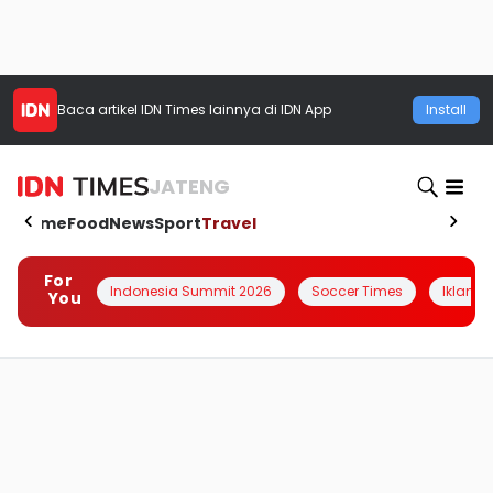
Baca artikel
IDN Times
lainnya di IDN App
Install
JATENG
Home
Food
News
Sport
Travel
For
Indonesia Summit 2026
Soccer Times
Iklanin 
You