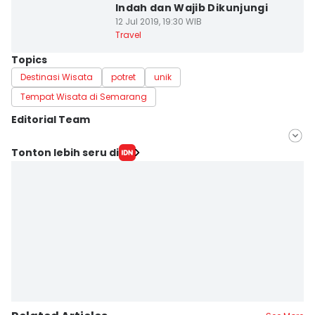
Indah dan Wajib Dikunjungi
12 Jul 2019, 19:30 WIB
Travel
Topics
Destinasi Wisata
potret
unik
Tempat Wisata di Semarang
Editorial Team
Editor
Tonton lebih seru di
Dhana Kencana
Editor
Paulus Risang