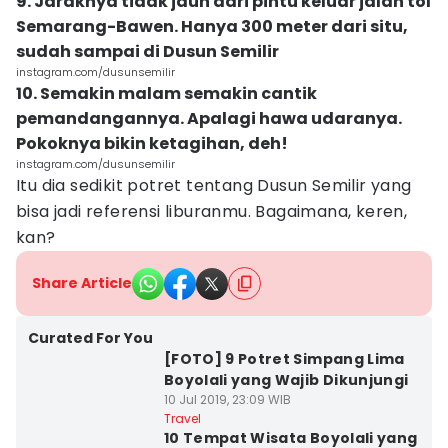
9. Jaraknya tidak jauh dari pintu keluar jalan tol
Semarang-Bawen. Hanya 300 meter dari situ,
sudah sampai di Dusun Semilir
instagram.com/dusunsemilir
10. Semakin malam semakin cantik
pemandangannya. Apalagi hawa udaranya.
Pokoknya bikin ketagihan, deh!
instagram.com/dusunsemilir
Itu dia sedikit potret tentang Dusun Semilir yang
bisa jadi referensi liburanmu. Bagaimana, keren,
kan?
Share Article
Curated For You
[FOTO] 9 Potret Simpang Lima
Boyolali yang Wajib Dikunjungi
10 Jul 2019, 23:09 WIB
Travel
10 Tempat Wisata Boyolali yang