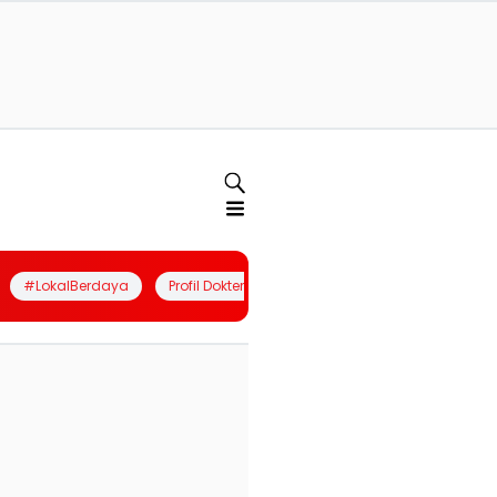
#LokalBerdaya
Profil Dokter
Quiz
Join Community