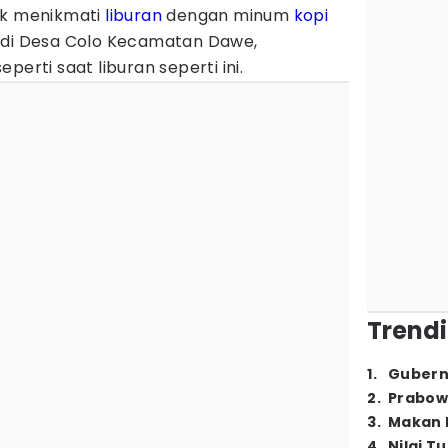
uk menikmati
liburan
dengan minum
kopi
 di Desa Colo Kecamatan Dawe,
perti saat liburan seperti ini.
Trendi
1
.
Gubern
2
.
Prabow
3
.
Makan B
4
.
Nilai T