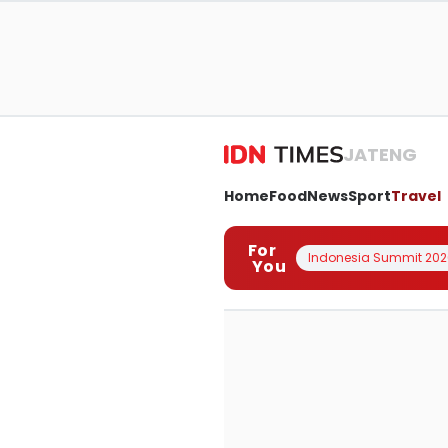
JATENG
Home
Food
News
Sport
Travel
For
Indonesia Summit 202
You