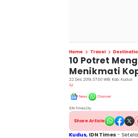
Home
Travel
Destinati
10 Potret Men
Menikmati Kop
22 Des 2019, 07:00 WIB
Kab. Kudus
Aji
News
Channel
IDN Times/Aji
Share Article
Kudus
, IDN Times
- Setela