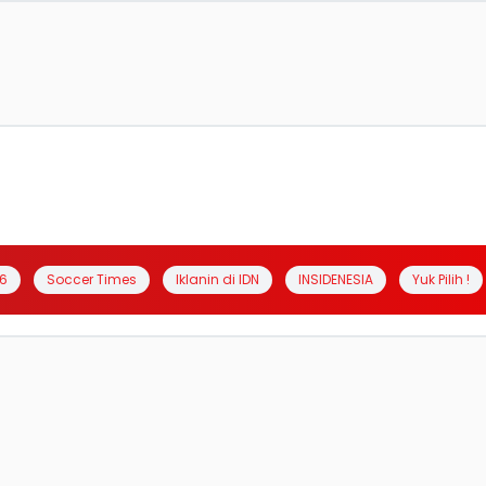
6
Soccer Times
Iklanin di IDN
INSIDENESIA
Yuk Pilih !