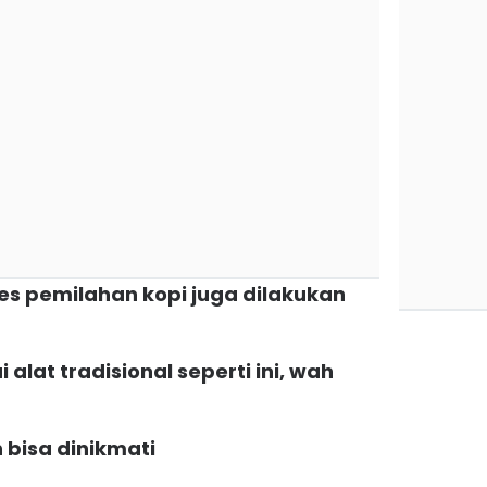
ses pemilahan kopi juga dilakukan
 alat tradisional seperti ini, wah
h bisa dinikmati