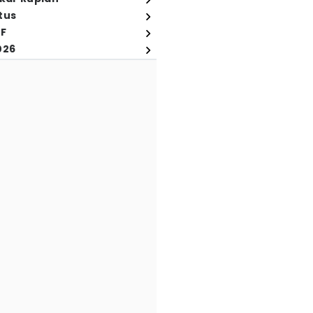
tus
FF
026