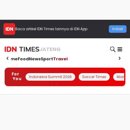
Baca artikel
IDN Times
lainnya di IDN App
Install
JATENG
Home
Food
News
Sport
Travel
For
Indonesia Summit 2026
Soccer Times
Iklanin 
You