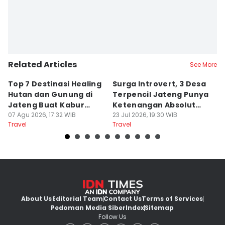
Related Articles
See More
Top 7 Destinasi Healing
Surga Introvert, 3 Desa
M
Hutan dan Gunung di
Terpencil Jateng Punya
W
Jateng Buat Kabur
Ketenangan Absolut
M
Sejenak, Under Rp200
07 Agu 2026, 17:32 WIB
Untuk Disconect
23 Jul 2026, 19:30 WIB
a
17
Travel
Travel
Tr
Ribu
About Us
Editorial Team
Contact Us
Terms of Services
Pedoman Media Siber
Index
Sitemap
Follow Us