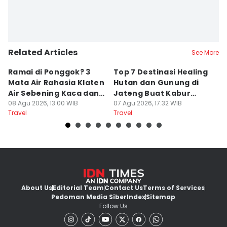
Related Articles
See More
Ramai di Ponggok? 3
Top 7 Destinasi Healing
S
Mata Air Rahasia Klaten
Hutan dan Gunung di
T
Air Sebening Kaca dan
Jateng Buat Kabur
K
Masih Sepi
08 Agu 2026, 13:00 WIB
Sejenak, Under Rp200
07 Agu 2026, 17:32 WIB
U
23
Travel
Travel
Tr
Ribu
About Us
Editorial Team
Contact Us
Terms of Services
Pedoman Media Siber
Index
Sitemap
Follow Us