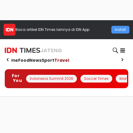
Baca artikel
IDN Times
lainnya di IDN App
Install
JATENG
Home
Food
News
Sport
Travel
For
Indonesia Summit 2026
Soccer Times
Iklanin 
You