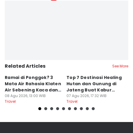
Related Articles
See More
Ramai di Ponggok? 3
Top 7 Destinasi Healing
S
Mata Air Rahasia Klaten
Hutan dan Gunung di
T
Air Sebening Kaca dan
Jateng Buat Kabur
K
Masih Sepi
08 Agu 2026, 13:00 WIB
Sejenak, Under Rp200
07 Agu 2026, 17:32 WIB
U
23
Travel
Travel
Tr
Ribu