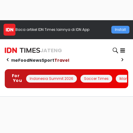
Baca artikel
IDN Times
lainnya di IDN App
Install
JATENG
Home
Food
News
Sport
Travel
For
Indonesia Summit 2026
Soccer Times
Iklanin 
You