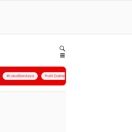
#LokalBerdaya
Profil Dokter
Quiz
Join Community