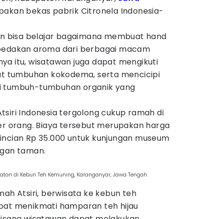
upakan bekas pabrik Citronela Indonesia-
wan bisa belajar bagaimana membuat hand
mbedakan aroma dari berbagai macam
ya itu, wisatawan juga dapat mengikuti
 tumbuhan kokodema, serta mencicipi
i tumbuh-tumbuhan organik yang
siri Indonesia tergolong cukup ramah di
per orang. Biaya tersebut merupakan harga
incian Rp 35.000 untuk kunjungan museum
ngan taman.
tan di Kebun Teh Kemuning, Karanganyar, Jawa Tengah.
mah Atsiri, berwisata ke kebun teh
pat menikmati hamparan teh hijau
Disana wisatawan dapat melakukan