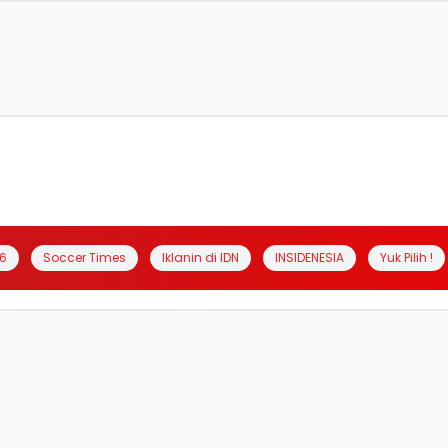
6
Soccer Times
Iklanin di IDN
INSIDENESIA
Yuk Pilih !