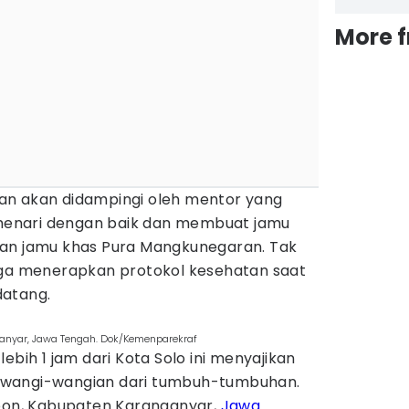
More 
an akan didampingi oleh mentor yang
enari dengan baik dan membuat jamu
kan jamu khas Pura Mangkunegaran. Tak
uga menerapkan protokol kesehatan saat
datang.
ganyar, Jawa Tengah. Dok/Kemenparekraf
ebih 1 jam dari Kota Solo ini menyajikan
 wangi-wangian dari tumbuh-tumbuhan.
mbon, Kabupaten Karanganyar,
Jawa