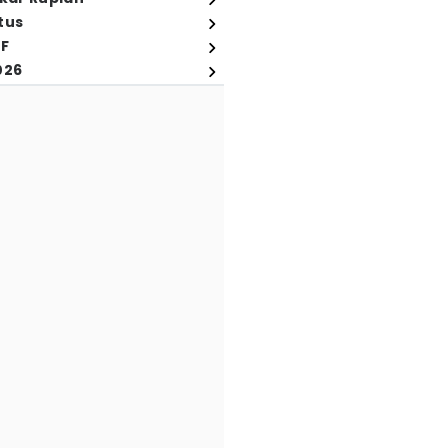
tus
FF
026