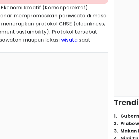
 Ekonomi Kreatif (Kemenparekraf)
 genar mempromosikan pariwisata di masa
menerapkan protokol CHSE (cleanliness,
nment sustainbility). Protokol tersebut
wisawatan maupun lokasi
wisata
saat
Trendi
1
.
Gubern
2
.
Prabow
3
.
Makan B
4
.
Nilai T