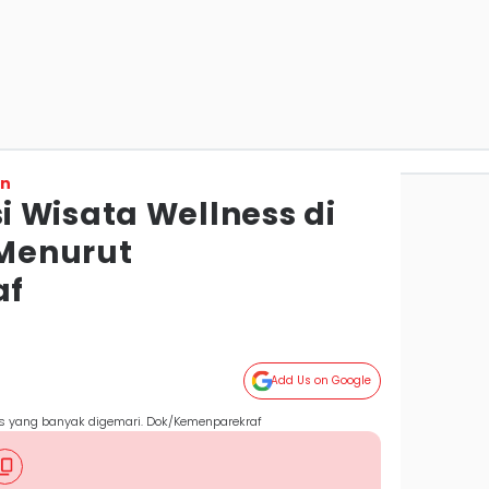
on
 Wisata Wellness di
Menurut
af
a
Add Us on Google
s yang banyak digemari. Dok/Kemenparekraf