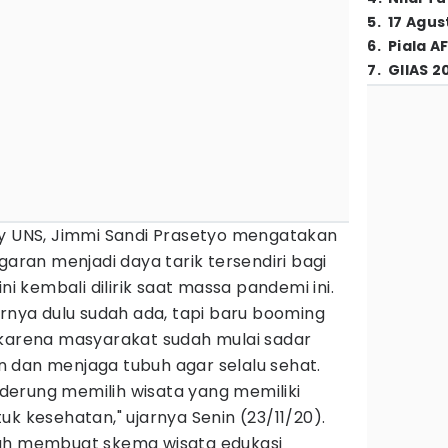
5
.
17 Agus
6
.
Piala A
7
.
GIIAS 2
ty UNS, Jimmi Sandi Prasetyo mengatakan
garan menjadi daya tarik tersendiri bagi
ni kembali dilirik saat massa pandemi ini.
arnya dulu sudah ada, tapi baru booming
 karena masyarakat sudah mulai sadar
 dan menjaga tubuh agar selalu sehat.
erung memilih wisata yang memiliki
uk kesehatan," ujarnya Senin (23/11/20).
lah membuat skema wisata edukasi