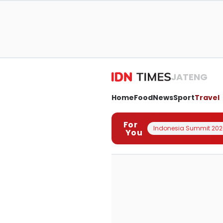
JATENG
Home
Food
News
Sport
Travel
For
Indonesia Summit 202
You