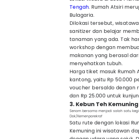
Tengah
. Rumah Atsiri mer
Bulagaria.
Dilokasi tersebut, wisata
sanitizer dan belajar me
tanaman yang ada. Tak han
workshop dengan membuat
makanan yang berasal dar
menyehatkan tubuh.
Harga tiket masuk Rumah At
kantong, yaitu Rp 50.000 
voucher bersaldo dengan r
dan Rp 25.000 untuk kunju
3. Kebun Teh Kemuning
Senam bersama menjadi salah satu kegia
Dok/Kemenparekraf
Satu rute dengan lokasi Ru
Kemuning ini wisatawan da
dengan udara yang sejuk. 