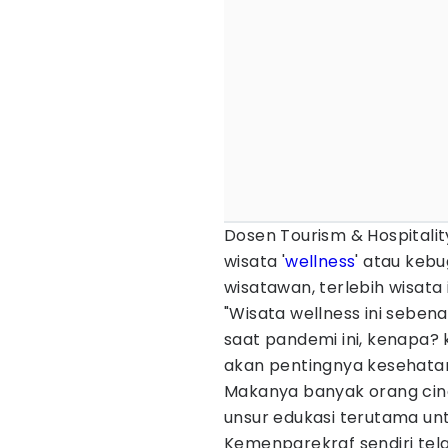
Dosen Tourism & Hospitali
wisata '
wellness
' atau kebu
wisatawan, terlebih wisata i
"Wisata wellness ini seben
saat pandemi ini, kenapa?
akan pentingnya kesehatan
Makanya banyak orang cind
unsur edukasi terutama unt
Kemenparekraf sendiri te