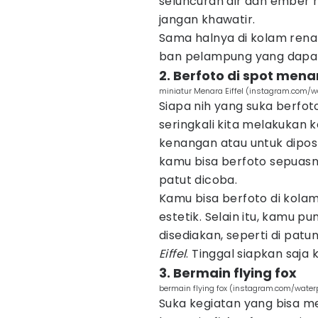
seluncuran air dan ember r
jangan khawatir.
Sama halnya di kolam renan
ban pelampung yang dapa
2. Berfoto di spot mena
miniatur Menara Eiffel (instagram.com/w
Siapa nih yang suka berfot
seringkali kita melakukan 
kenangan atau untuk diposti
kamu bisa berfoto sepuasn
patut dicoba.
Kamu bisa berfoto di kola
estetik. Selain itu, kamu pu
disediakan, seperti di pa
Eiffel
. Tinggal siapkan saja
3. Bermain flying fox
bermain flying fox (instagram.com/water
Suka kegiatan yang bisa 