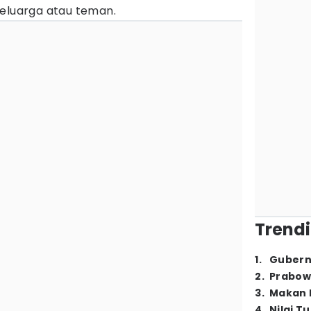
keluarga atau teman.
Trendi
1
.
Gubern
2
.
Prabow
3
.
Makan B
4
.
Nilai T