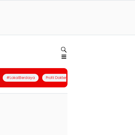
#LokalBerdaya
Profil Dokter
Quiz
Join Community