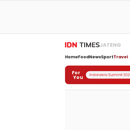
JATENG
Home
Food
News
Sport
Travel
For
Indonesia Summit 202
You