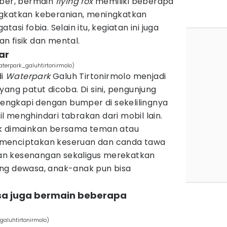
mber, bermain
flying fox
memiliki beberapa
ngkatkan keberanian, meningkatkan
asi fobia. Selain itu, kegiatan ini juga
n fisik dan mental.
ar
erpark_galuhtirtonirmolo)
di
Waterpark
Galuh Tirtonirmolo menjadi
yang patut dicoba. Di sini, pengunjung
ilengkapi dengan bumper di sekelilingnya
 menghindari tabrakan dari mobil lain.
ok dimainkan bersama teman atau
an menciptakan keseruan dan canda tawa
n kesenangan sekaligus merekatkan
ng dewasa, anak-anak pun bisa
isa juga bermain beberapa
aluhtirtonirmolo)