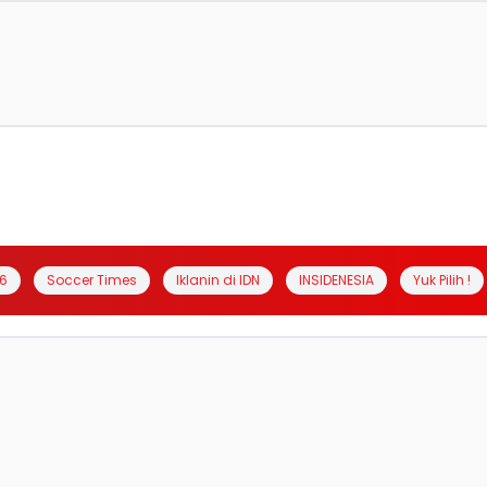
6
Soccer Times
Iklanin di IDN
INSIDENESIA
Yuk Pilih !