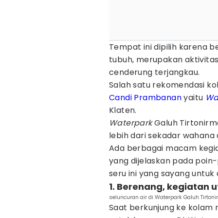
Tempat ini dipilih karena
tubuh, merupakan aktivita
cenderung terjangkau.
Salah satu rekomendasi kol
Candi Prambanan
yaitu
Wa
Klaten.
Waterpark
Galuh Tirtonir
lebih dari sekadar wahana a
Ada berbagai macam kegiata
yang dijelaskan pada poin-p
seru ini yang sayang untuk
1. Berenang, kegiatan 
seluncuran air di Waterpark Galuh Tirton
Saat berkunjung ke kolam 