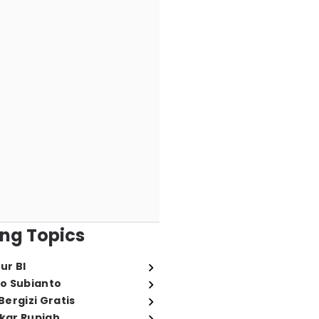
ng Topics
ur BI
o Subianto
ergizi Gratis
ukar Rupiah