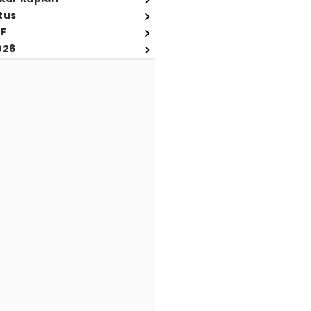
tus
FF
026