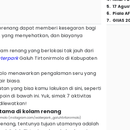
5
.
17 Agus
6
.
Piala A
7
.
GIIAS 2
 berenang dapat memberi kesegaran bagi
s yang menyehatkan, dan biayanya
am renang yang berlokasi tak jauh dari
terpark
Galuh Tirtonirmolo di Kabupaten
molo menawarkan pengalaman seru yang
ir biasa.
n yang bisa kamu lakukan di sini, seperti
oin di bawah ini. Yuk, simak 7 aktivitas
 dilewatkan!
utama di kolam renang
irmolo (instagram.com/waterpark_galuhtirtonirmolo)
renang, tentunya tujuan utamanya adalah