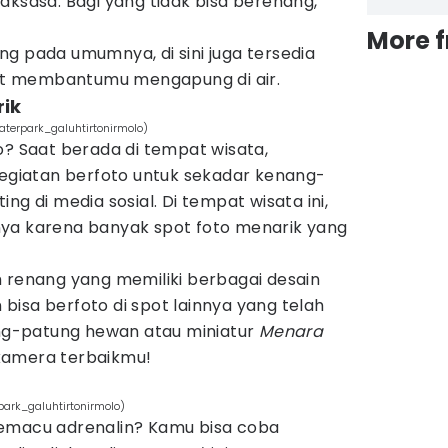
aksasa. Bagi yang tidak bisa berenang,
More 
g pada umumnya, di sini juga tersedia
t membantumu mengapung di air.
rik
aterpark_galuhtirtonirmolo)
o? Saat berada di tempat wisata,
kegiatan berfoto untuk sekadar kenang-
ng di media sosial. Di tempat wisata ini,
ya karena banyak spot foto menarik yang
m renang yang memiliki berbagai desain
n bisa berfoto di spot lainnya yang telah
tung-patung hewan atau miniatur
Menara
 kamera terbaikmu!
park_galuhtirtonirmolo)
memacu adrenalin? Kamu bisa coba