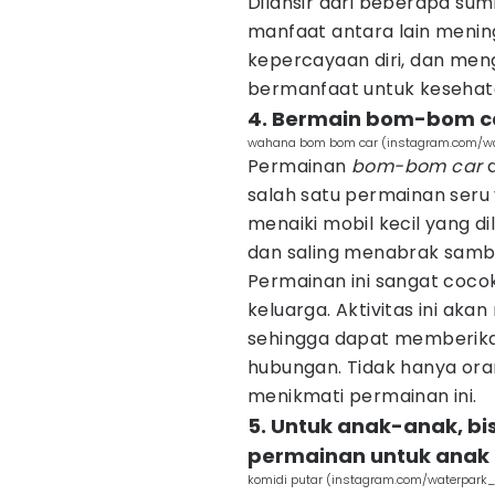
Dilansir dari beberapa su
manfaat antara lain meni
kepercayaan diri, dan mengat
bermanfaat untuk kesehata
4. Bermain bom-bom c
wahana bom bom car (instagram.com/wat
Permainan
bom-bom car
salah satu permainan seru 
menaiki mobil kecil yang d
dan saling menabrak sambil
Permainan ini sangat coc
keluarga. Aktivitas ini ak
sehingga dapat memberika
hubungan. Tidak hanya ora
menikmati permainan ini.
5. Untuk anak-anak, b
permainan untuk anak
komidi putar (instagram.com/waterpark_g