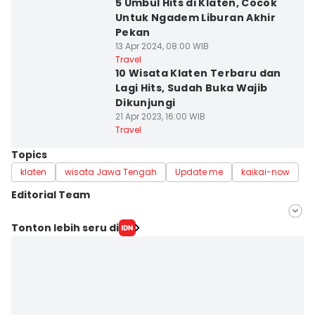
5 Umbul Hits di Klaten, Cocok
Untuk Ngadem Liburan Akhir
Pekan
13 Apr 2024, 08:00 WIB
Travel
10 Wisata Klaten Terbaru dan
Lagi Hits, Sudah Buka Wajib
Dikunjungi
21 Apr 2023, 16:00 WIB
Travel
Topics
klaten
wisata Jawa Tengah
Update me
kaikai-now
Editorial Team
Editor
Tonton lebih seru di
Bandot Arywono
Editor
Donny Andrian