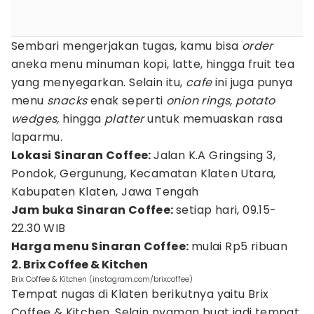
Sembari mengerjakan tugas, kamu bisa
order
aneka menu minuman kopi, latte, hingga fruit tea
yang menyegarkan. Selain itu,
cafe
ini juga punya
menu
snacks
enak seperti
onion rings, potato
wedges,
hingga
platter
untuk memuaskan rasa
laparmu.
Lokasi
Sinaran Coffee:
Jalan K.A Gringsing 3,
Pondok, Gergunung, Kecamatan Klaten Utara,
Kabupaten Klaten, Jawa Tengah
Jam buka Sinaran Coffee:
setiap hari, 09.15-
22.30 WIB
Harga menu Sinaran Coffee:
mulai Rp5 ribuan
2. Brix Coffee & Kitchen
Brix Coffee & Kitchen (instagram.com/brixcoffee)
Tempat nugas di Klaten berikutnya yaitu Brix
Coffee & Kitchen. Selain nyaman buat jadi tempat