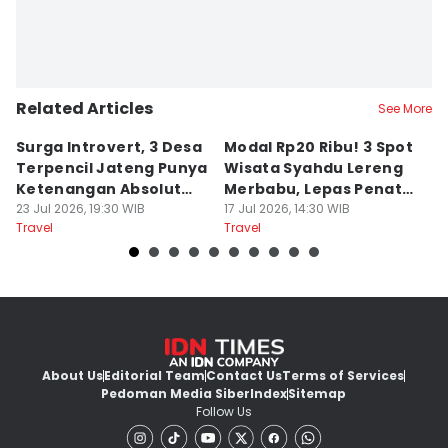
Related Articles
See More
Surga Introvert, 3 Desa
Modal Rp20 Ribu! 3 Spot
S
Terpencil Jateng Punya
Wisata Syahdu Lereng
T
Ketenangan Absolut
Merbabu, Lepas Penat
5
Untuk Disconect
23 Jul 2026, 19:30 WIB
akhir Pekan!
17 Jul 2026, 14:30 WIB
B
13
Travel
Travel
Tr
About Us
Editorial Team
Contact Us
Terms of Services
Pedoman Media Siber
Index
Sitemap
Follow Us