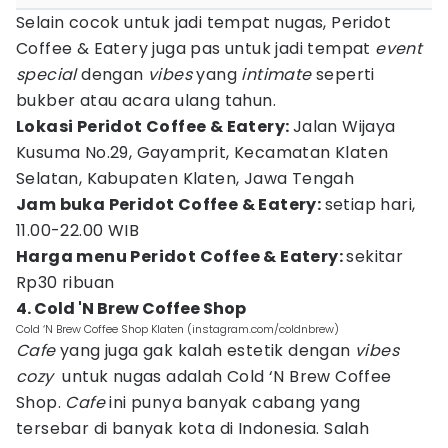
Selain cocok untuk jadi tempat nugas, Peridot
Coffee & Eatery juga pas untuk jadi tempat
event
special
dengan
vibes
yang
intimate
seperti
bukber atau acara ulang tahun.
Lokasi
Peridot Coffee & Eatery:
Jalan Wijaya
Kusuma No.29, Gayamprit, Kecamatan Klaten
Selatan, Kabupaten Klaten, Jawa Tengah
Jam buka Peridot Coffee & Eatery:
setiap hari,
11.00-22.00 WIB
Harga menu Peridot Coffee & Eatery:
sekitar
Rp30 ribuan
4. Cold 'N Brew Coffee Shop
Cold ‘N Brew Coffee Shop Klaten (instagram.com/coldnbrew)
Cafe
yang juga gak kalah estetik dengan
vibes
cozy
untuk nugas adalah Cold ‘N Brew Coffee
Shop.
Cafe
ini punya banyak cabang yang
tersebar di banyak kota di Indonesia. Salah