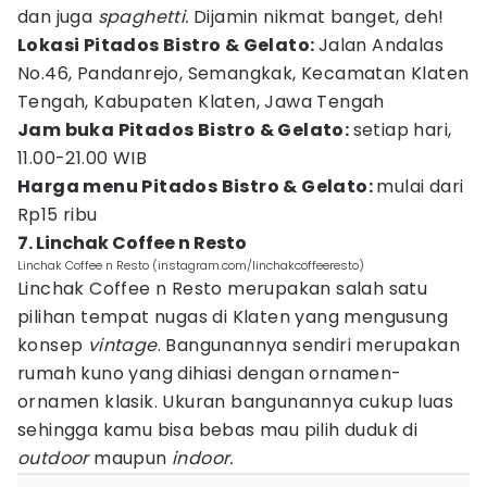
dan juga
spaghetti.
Dijamin nikmat banget, deh!
Lokasi Pitados Bistro & Gelato:
Jalan Andalas
No.46, Pandanrejo, Semangkak, Kecamatan Klaten
Tengah, Kabupaten Klaten, Jawa Tengah
Jam buka Pitados Bistro & Gelato:
setiap hari,
11.00-21.00 WIB
Harga menu Pitados Bistro & Gelato:
mulai dari
Rp15 ribu
7. Linchak Coffee n Resto
Linchak Coffee n Resto (instagram.com/linchakcoffeeresto)
Linchak Coffee n Resto merupakan salah satu
pilihan tempat nugas di Klaten yang mengusung
konsep
vintage
. Bangunannya sendiri merupakan
rumah kuno yang dihiasi dengan ornamen-
ornamen klasik. Ukuran bangunannya cukup luas
sehingga kamu bisa bebas mau pilih duduk di
outdoor
maupun
indoor.