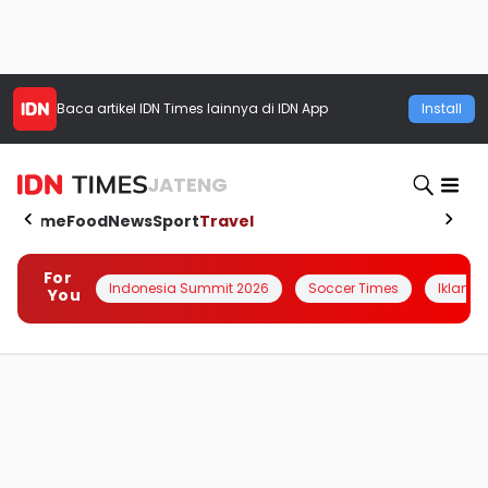
Baca artikel
IDN Times
lainnya di IDN App
Install
JATENG
Home
Food
News
Sport
Travel
For
Indonesia Summit 2026
Soccer Times
Iklanin 
You