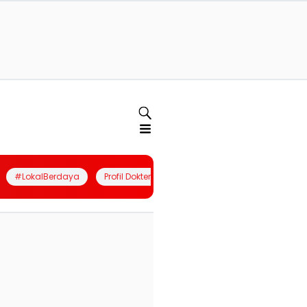
#LokalBerdaya
Profil Dokter
Quiz
Join Community