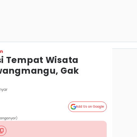
on
i Tempat Wisata
awangmangu, Gak
nyar
Add Us on Google
ranganyar)