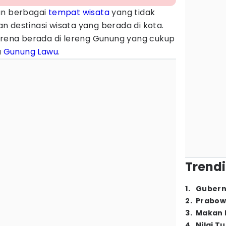
n berbagai
tempat wisata
yang tidak
n destinasi wisata yang berada di kota.
karena berada di lereng Gunung yang cukup
u
Gunung Lawu
.
Trendi
1
.
Gubern
2
.
Prabow
3
.
Makan B
4
.
Nilai T