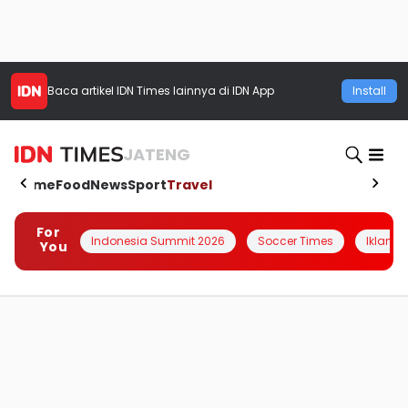
Baca artikel
IDN Times
lainnya di IDN App
Install
JATENG
Home
Food
News
Sport
Travel
For
Indonesia Summit 2026
Soccer Times
Iklanin 
You