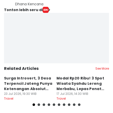
Dhana Kencana
Tonton lebih seru di
Related Articles
See More
Surga Introvert, 3 Desa
Modal Rp20 Ribu! 3 Spot
S
Terpencil Jateng Punya
Wisata Syahdu Lereng
T
Ketenangan Absolut
Merbabu, Lepas Penat
5
Untuk Disconect
23 Jul 2026, 19:30 WIB
akhir Pekan!
17 Jul 2026, 14:30 WIB
B
13
Travel
Travel
Tr