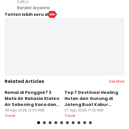
Editor
Bandot Arywono
Tonton lebih seru di
Related Articles
See More
Ramai di Ponggok? 3
Top 7 Destinasi Healing
S
Mata Air Rahasia Klaten
Hutan dan Gunung di
T
Air Sebening Kaca dan
Jateng Buat Kabur
K
Masih Sepi
08 Agu 2026, 13:00 WIB
Sejenak, Under Rp200
07 Agu 2026, 17:32 WIB
U
23
Travel
Travel
Tr
Ribu