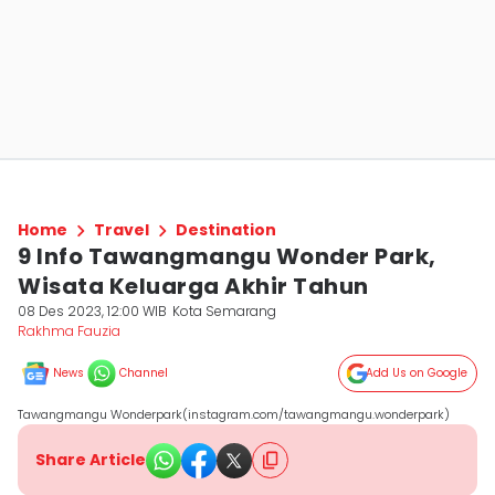
Home
Travel
Destination
9 Info Tawangmangu Wonder Park,
Wisata Keluarga Akhir Tahun
08 Des 2023, 12:00 WIB
Kota Semarang
Rakhma Fauzia
News
Channel
Add Us on Google
Tawangmangu Wonderpark(instagram.com/tawangmangu.wonderpark)
Share Article