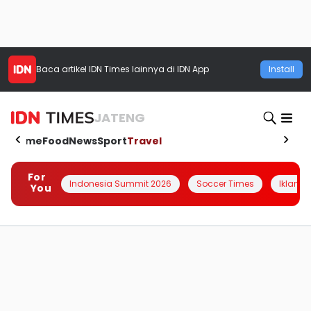
Baca artikel
IDN Times
lainnya di IDN App
Install
JATENG
Home
Food
News
Sport
Travel
For
Indonesia Summit 2026
Soccer Times
Iklanin 
You