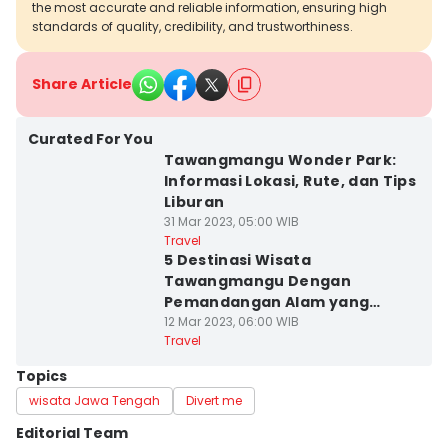
the most accurate and reliable information, ensuring high
standards of quality, credibility, and trustworthiness.
Share Article
Curated For You
Tawangmangu Wonder Park:
Informasi Lokasi, Rute, dan Tips
Liburan
31 Mar 2023, 05:00 WIB
Travel
5 Destinasi Wisata
Tawangmangu Dengan
Pemandangan Alam yang
Memukau
12 Mar 2023, 06:00 WIB
Travel
Topics
wisata Jawa Tengah
Divert me
Editorial Team