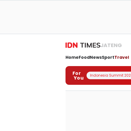
JATENG
Home
Food
News
Sport
Travel
For
Indonesia Summit 202
You