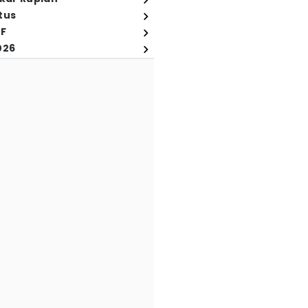
tus
FF
026