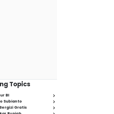
ng Topics
ur BI
o Subianto
ergizi Gratis
ukar Rupiah