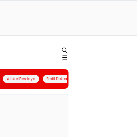
#LokalBerdaya
Profil Dokter
Quiz
Join Community