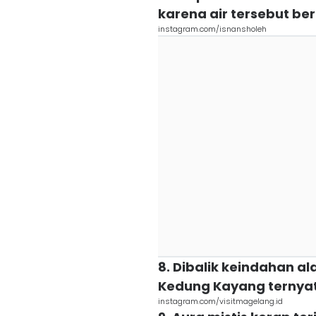
karena air tersebut be
instagram.com/isnansholeh
8. Dibalik keindahan a
Kedung Kayang ternyata
instagram.com/visitmagelang.id