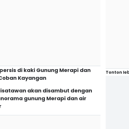
ak persis di kaki Gunung Merapi dan
Tonton leb
i Coban Kayangan
, wisatawan akan disambut dengan
anorama gunung Merapi dan air
r