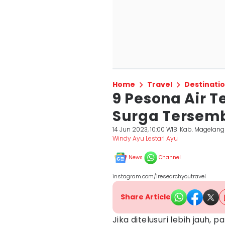
Home
Travel
Destinati
9 Pesona Air 
Surga Tersemb
14 Jun 2023, 10:00 WIB
Kab. Magelang
Windy Ayu Lestari Ayu
News
Channel
instagram.com/iresearchyoutravel
Share Article
Jika ditelusuri lebih jauh,