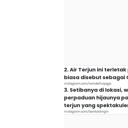
2. Air Terjun ini terlet
biasa disebut sebaga
instagram.com/wonderfuljogja
3. Setibanya di lokasi
perpaduan hijaunya p
terjun yang spektakule
instagram.com/bantaldingin