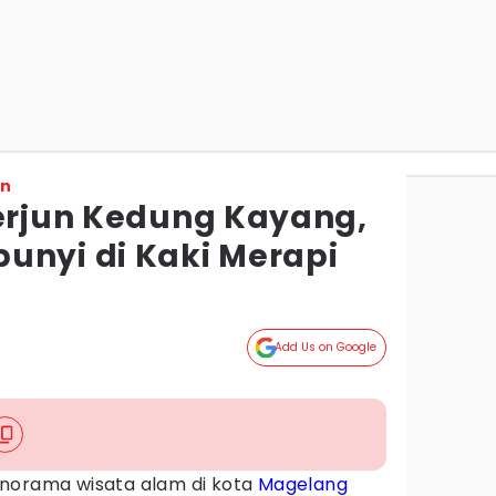
on
Terjun Kedung Kayang,
unyi di Kaki Merapi
Add Us on Google
 panorama wisata alam di kota
Magelang