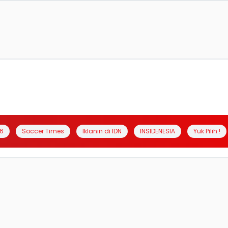
6
Soccer Times
Iklanin di IDN
INSIDENESIA
Yuk Pilih !