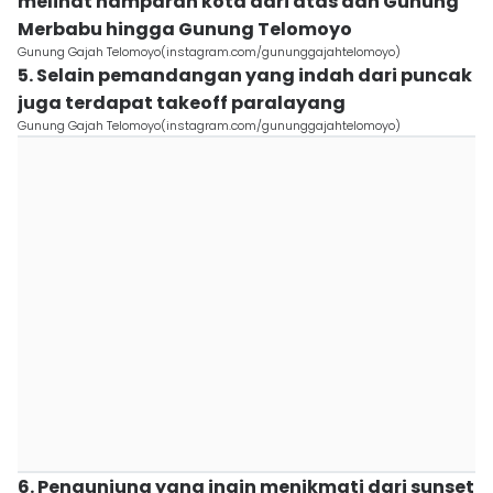
melihat hamparan kota dari atas dan Gunung
Merbabu hingga Gunung Telomoyo
Gunung Gajah Telomoyo(instagram.com/gununggajahtelomoyo)
5. Selain pemandangan yang indah dari puncak
juga terdapat takeoff paralayang
Gunung Gajah Telomoyo(instagram.com/gununggajahtelomoyo)
6. Pengunjung yang ingin menikmati dari sunset