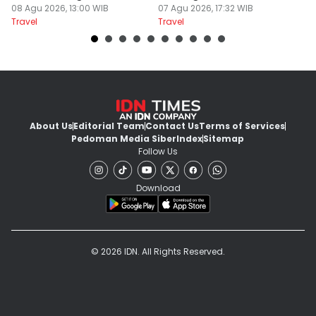
Masih Sepi
08 Agu 2026, 13:00 WIB
Sejenak, Under Rp200
07 Agu 2026, 17:32 WIB
U
23
Travel
Travel
Tr
Ribu
About Us
Editorial Team
Contact Us
Terms of Services
Pedoman Media Siber
Index
Sitemap
Follow Us
Download
© 2026 IDN. All Rights Reserved.