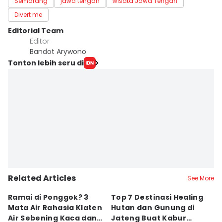
Semarang
jawa tengah
wisata Jawa Tengah
Divert me
Editorial Team
Editor
Bandot Arywono
Tonton lebih seru di
Related Articles
See More
Ramai di Ponggok? 3
Top 7 Destinasi Healing
S
Mata Air Rahasia Klaten
Hutan dan Gunung di
T
Air Sebening Kaca dan
Jateng Buat Kabur
K