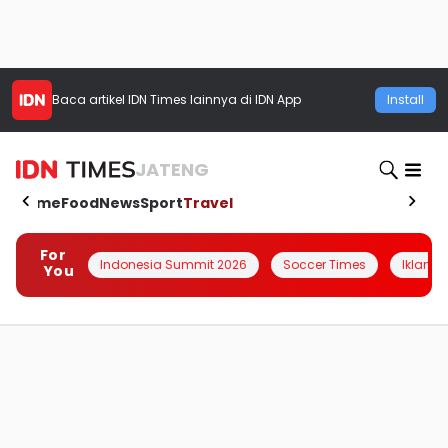
Baca artikel
IDN Times
lainnya di IDN App
Install
JATENG
Home
Food
News
Sport
Travel
For
Indonesia Summit 2026
Soccer Times
Iklanin 
You