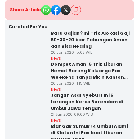
Share Article
Curated For You
Baru Gajian? Ini Trik Alokasi Gaji
50-30-20 biar Tabungan Aman
dan Bisa Healing
26 Jun 2026, 15:03 WIB
News
Dompet Aman, 5 Trik Liburan
Hemat Bareng Keluarga Pas
Weekend Tanpa Bikin Kantong
Jebol
26 Jun 2026, 11:15 WIB
News
Jangan Asal Nyebur! Ini 5
Larangan Keras Berendam di
Umbul Jawa Tengah
21 Jun 2026, 09:00 WIB
News
Biar Gak Sumuk! 4 Umbul Alami
di Klaten Ini Pas buat Liburan