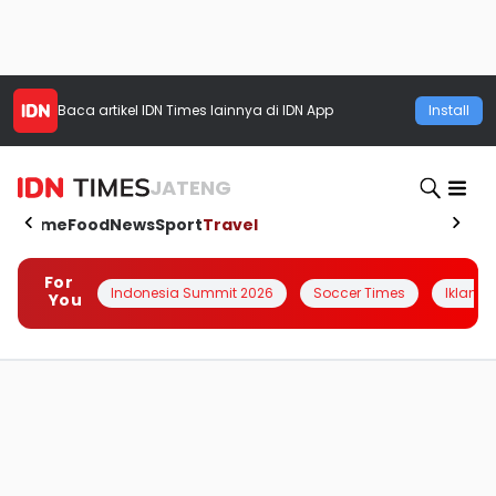
Baca artikel
IDN Times
lainnya di IDN App
Install
JATENG
Home
Food
News
Sport
Travel
For
Indonesia Summit 2026
Soccer Times
Iklanin 
You