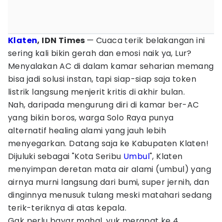
Klaten
, IDN Times
— Cuaca terik belakangan ini
sering kali bikin gerah dan emosi naik ya, Lur?
Menyalakan AC di dalam kamar seharian memang
bisa jadi solusi instan, tapi siap-siap saja token
listrik langsung menjerit kritis di akhir bulan.
Nah, daripada mengurung diri di kamar ber-AC
yang bikin boros, warga Solo Raya punya
alternatif healing alami yang jauh lebih
menyegarkan. Datang saja ke Kabupaten Klaten!
Dijuluki sebagai "Kota Seribu
Umbul
", Klaten
menyimpan deretan mata air alami (umbul) yang
airnya murni langsung dari bumi, super jernih, dan
dinginnya menusuk tulang meski matahari sedang
terik-teriknya di atas kepala.
Gak perlu bayar mahal, yuk merapat ke 4