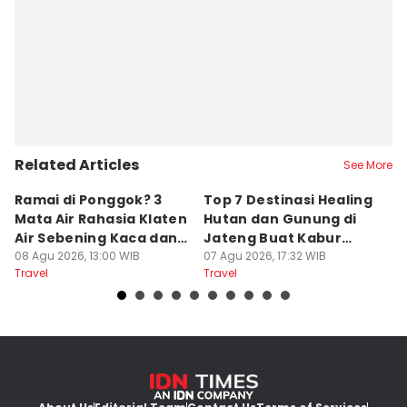
Related Articles
See More
Ramai di Ponggok? 3
Top 7 Destinasi Healing
S
Mata Air Rahasia Klaten
Hutan dan Gunung di
T
Air Sebening Kaca dan
Jateng Buat Kabur
K
Masih Sepi
08 Agu 2026, 13:00 WIB
Sejenak, Under Rp200
07 Agu 2026, 17:32 WIB
U
23
Travel
Travel
Tr
Ribu