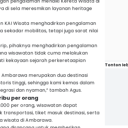
gan pengalaman menaiki Kereta Wisata di
 di sela meresmikan layanan heritage
en KAI Wisata menghadirkan pengalaman
 sekadar mobilitas, tetapi juga sarat nilai
Trip, pihaknya menghadirkan pengalaman
mana wisawatan tidak cuma melakukan
ati kekayaan sejarah perkeretaapian
Tonton leb
 Ambarawa merupakan dua destinasi
historis tinggi, sehingga kami kemas dalam
ntegrasi dan nyaman,” tambah Agus.
ribu per orang
.000 per orang, wisawatan dapat
k transportasi, tiket masuk destinasi, serta
a wisata di Ambarawa.
mang dirancang untuk memberikan