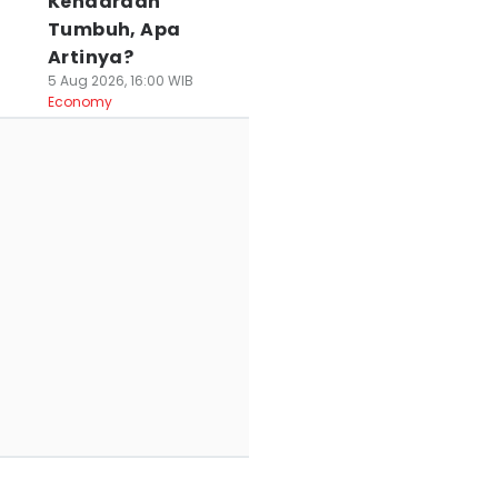
Kendaraan
Tumbuh, Apa
Artinya?
5 Aug 2026, 16:00 WIB
Economy
uhu Dieng Anjlok
Perbandingan 4
Suhu Dieng Minu
astis! Simak 3
Jalur Pendakian
5 Perlengkapan