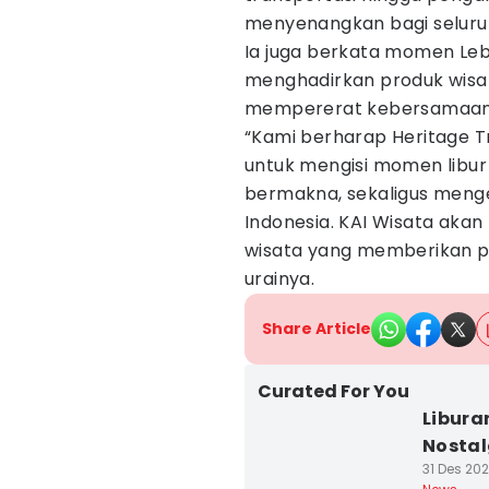
menyenangkan bagi seluru
Ia juga berkata momen Leb
menghadirkan produk wisata
mempererat kebersamaan
“Kami berharap Heritage Tr
untuk mengisi momen libur
bermakna, sekaligus menge
Indonesia. KAI Wisata akan
wisata yang memberikan p
urainya.
Share Article
Curated For You
Libura
Nosta
31 Des 202