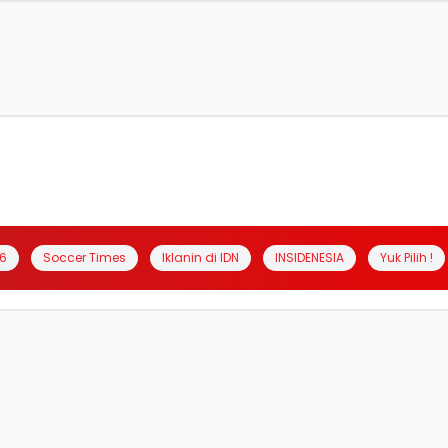
6
Soccer Times
Iklanin di IDN
INSIDENESIA
Yuk Pilih !