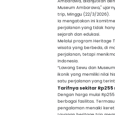
Ambarawa, dilanjutkan den
Museum Ambarawa," ujarnya
trip, Minggu (22/3/2026).
Ia mengatakan ini komitm
perjalanan yang tidak hanya
sejarah dan edukasi.
Melalui program Heritage 
wisata yang berbeda, di 
perjalanan, tetapi menikm
Indonesia.
“Lawang Sewu dan Museum
ikonik yang memiliki nilai 
satu perjalanan yang teri
Tarifnya sekitar Rp255 
Dengan harga mulai Rp255
berbagai fasilitas. Termasu
pengalaman menaiki keret
Layanan heritage trip me