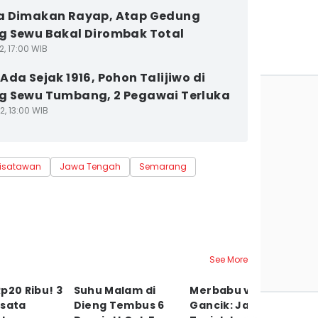
a Dimakan Rayap, Atap Gedung
 Sewu Bakal Dirombak Total
2, 17:00 WIB
Ada Sejak 1916, Pohon Talijiwo di
 Sewu Tumbang, 2 Pegawai Terluka
2, 13:00 WIB
isatawan
Jawa Tengah
Semarang
See More
p20 Ribu! 3
Suhu Malam di
Merbabu via
S
isata
Dieng Tembus 6
Gancik: Jalur
Dr