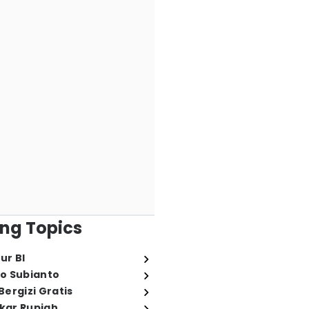
ng Topics
ur BI
o Subianto
ergizi Gratis
ukar Rupiah