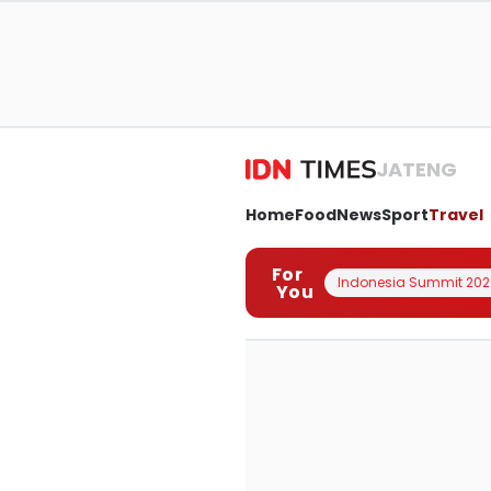
JATENG
Home
Food
News
Sport
Travel
For
Indonesia Summit 202
You