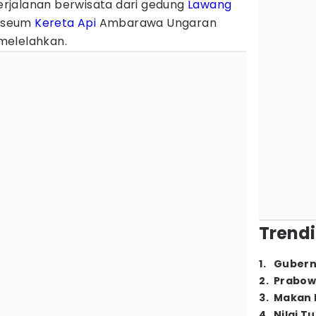
erjalanan berwisata dari gedung
Lawang
useum
Kereta Api
Ambarawa Ungaran
melelahkan.
Trendi
1
.
Gubern
2
.
Prabow
3
.
Makan B
4
.
Nilai T