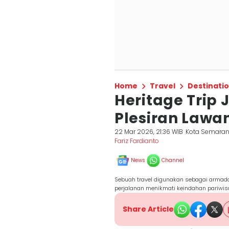
Home
Travel
Destinati
Heritage Trip
Plesiran Law
22 Mar 2026, 21:36 WIB
Kota Semara
Fariz Fardianto
News
Channel
Sebuah travel digunakan sebagai armada 
perjalanan menikmati keindahan pariwis
Share Article