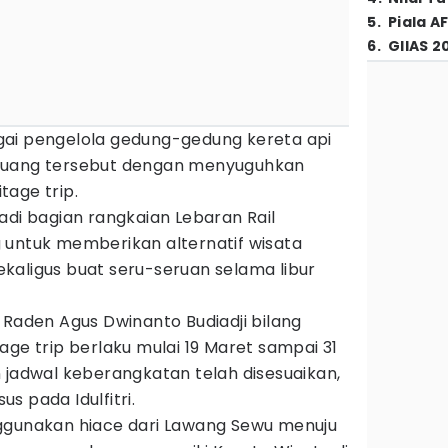
5
.
Piala A
6
.
GIIAS 2
gai pengelola gedung-gedung kereta api
luang tersebut dengan menyuguhkan
tage trip.
adi bagian rangkaian Lebaran Rail
 untuk memberikan alternatif wisata
kaligus buat seru-seruan selama libur
 Raden Agus Dwinanto Budiadji bilang
age trip berlaku mulai 19 Maret sampai 31
 jadwal keberangkatan telah disesuaikan,
s pada Idulfitri.
ggunakan hiace dari Lawang Sewu menuju