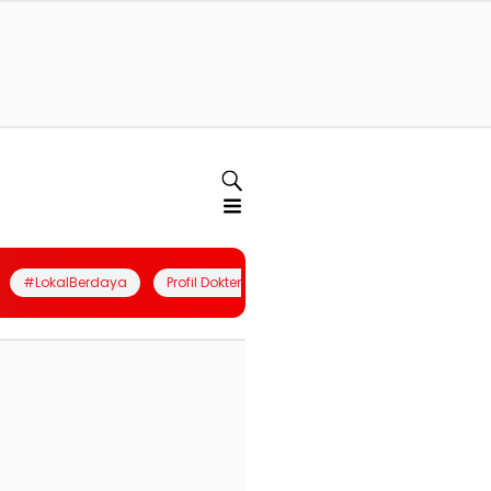
#LokalBerdaya
Profil Dokter
Quiz
Join Community