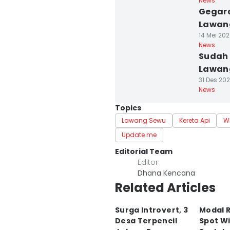
News
Gegar
Lawang
14 Mei 202
News
Sudah 
Lawang
31 Des 202
News
Topics
Lawang Sewu
Kereta Api
W
Update me
Editorial Team
Editor
Dhana Kencana
Related Articles
Surga Introvert, 3
Modal R
Desa Terpencil
Spot W