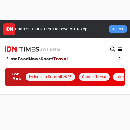
Baca artikel
IDN Times
lainnya di IDN App
Install
JATENG
Home
Food
News
Sport
Travel
For
Indonesia Summit 2026
Soccer Times
Iklanin 
You