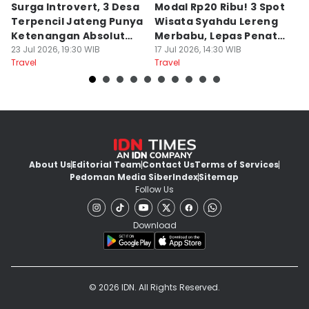
Surga Introvert, 3 Desa
Modal Rp20 Ribu! 3 Spot
S
Terpencil Jateng Punya
Wisata Syahdu Lereng
T
Ketenangan Absolut
Merbabu, Lepas Penat
5
Untuk Disconect
23 Jul 2026, 19:30 WIB
akhir Pekan!
17 Jul 2026, 14:30 WIB
B
13
Travel
Travel
Tr
About Us
Editorial Team
Contact Us
Terms of Services
Pedoman Media Siber
Index
Sitemap
Follow Us
Download
© 2026 IDN. All Rights Reserved.