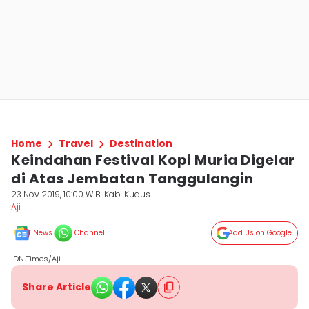
Home
Travel
Destination
Keindahan Festival Kopi Muria Digelar
di Atas Jembatan Tanggulangin
23 Nov 2019, 10:00 WIB
Kab. Kudus
Aji
News
Channel
Add Us on Google
IDN Times/Aji
Share Article