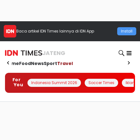
Baca artikel
IDN Times
lainnya di IDN App
Install
JATENG
Home
Food
News
Sport
Travel
For
Indonesia Summit 2026
Soccer Times
Iklanin 
You