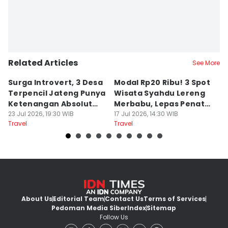
Related Articles
See More
Surga Introvert, 3 Desa
Modal Rp20 Ribu! 3 Spot
S
Terpencil Jateng Punya
Wisata Syahdu Lereng
T
Ketenangan Absolut
Merbabu, Lepas Penat
5
Untuk Disconect
23 Jul 2026, 19:30 WIB
akhir Pekan!
17 Jul 2026, 14:30 WIB
B
13
Travel
Travel
Tr
About Us
Editorial Team
Contact Us
Terms of Services
Pedoman Media Siber
Index
Sitemap
Follow Us