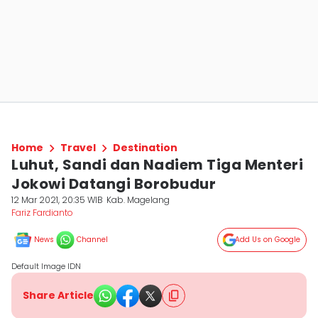
Home
Travel
Destination
Luhut, Sandi dan Nadiem Tiga Menteri
Jokowi Datangi Borobudur
12 Mar 2021, 20:35 WIB
Kab. Magelang
Fariz Fardianto
News
Channel
Add Us on Google
Default Image IDN
Share Article