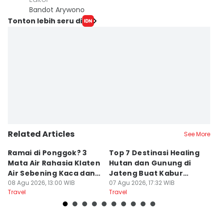
Bandot Arywono
Tonton lebih seru di
Related Articles
See More
Ramai di Ponggok? 3
Top 7 Destinasi Healing
S
Mata Air Rahasia Klaten
Hutan dan Gunung di
T
Air Sebening Kaca dan
Jateng Buat Kabur
K
Masih Sepi
08 Agu 2026, 13:00 WIB
Sejenak, Under Rp200
07 Agu 2026, 17:32 WIB
U
23
Travel
Travel
Tr
Ribu