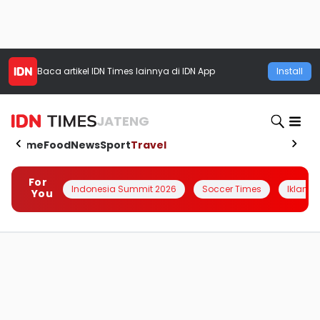
Baca artikel
IDN Times
lainnya di IDN App
Install
JATENG
Home
Food
News
Sport
Travel
For
Indonesia Summit 2026
Soccer Times
Iklanin 
You