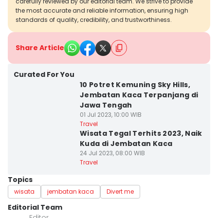
carefully reviewed by our editorial team. We strive to provide
the most accurate and reliable information, ensuring high
standards of quality, credibility, and trustworthiness.
Share Article
Curated For You
10 Potret Kemuning Sky Hills,
Jembatan Kaca Terpanjang di
Jawa Tengah
01 Jul 2023, 10:00 WIB
Travel
Wisata Tegal Terhits 2023, Naik
Kuda di Jembatan Kaca
24 Jul 2023, 08:00 WIB
Travel
Topics
wisata
jembatan kaca
Divert me
Editorial Team
Editor