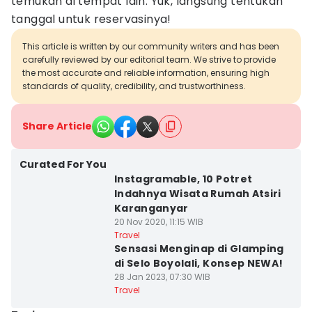
temukan di tempat lain. Yuk, langsung tentukan
tanggal untuk reservasinya!
This article is written by our community writers and has been
carefully reviewed by our editorial team. We strive to provide
the most accurate and reliable information, ensuring high
standards of quality, credibility, and trustworthiness.
Share Article
Curated For You
Instagramable, 10 Potret
Indahnya Wisata Rumah Atsiri
Karanganyar
20 Nov 2020, 11:15 WIB
Travel
Sensasi Menginap di Glamping
di Selo Boyolali, Konsep NEWA!
28 Jan 2023, 07:30 WIB
Travel