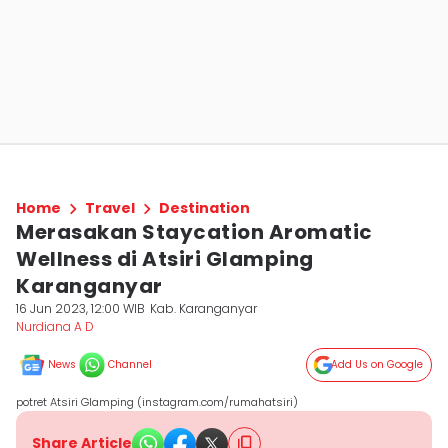
Home
Travel
Destination
Merasakan Staycation Aromatic
Wellness di Atsiri Glamping
Karanganyar
16 Jun 2023, 12:00 WIB
Kab. Karanganyar
Nurdiana A D
News
Channel
Add Us on Google
potret Atsiri Glamping (instagram.com/rumahatsiri)
Share Article