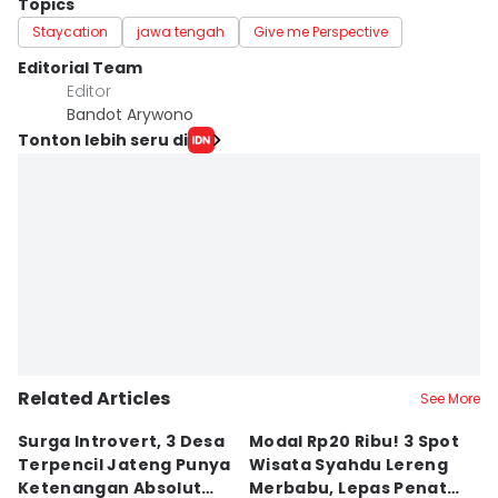
Topics
Staycation
jawa tengah
Give me Perspective
Editorial Team
Editor
Bandot Arywono
Tonton lebih seru di
Related Articles
See More
Surga Introvert, 3 Desa
Modal Rp20 Ribu! 3 Spot
S
Terpencil Jateng Punya
Wisata Syahdu Lereng
T
Ketenangan Absolut
Merbabu, Lepas Penat
5