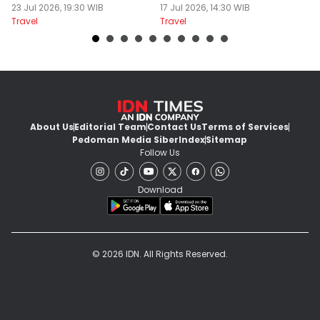
Untuk Disconect
23 Jul 2026, 19:30 WIB
akhir Pekan!
17 Jul 2026, 14:30 WIB
B
13
Travel
Travel
Tr
About Us
Editorial Team
Contact Us
Terms of Services
Pedoman Media Siber
Index
Sitemap
Follow Us
Download
© 2026 IDN. All Rights Reserved.