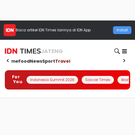
Baca artikel
IDN Times
lainnya di IDN App
Install
JATENG
Home
Food
News
Sport
Travel
For
Indonesia Summit 2026
Soccer Times
Iklanin 
You