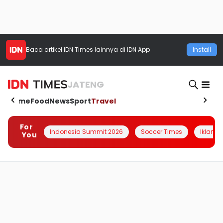
Baca artikel
IDN Times
lainnya di IDN App
Install
JATENG
Home
Food
News
Sport
Travel
For
Indonesia Summit 2026
Soccer Times
Iklanin 
You