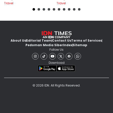
Travel
Travel
Tr
Ribu
About Us
Editorial Team
Contact Us
Terms of Services
Pedoman Media Siber
Index
Sitemap
Follow Us
Download
© 2026 IDN. All Rights Reserved.