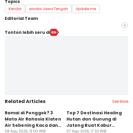
Topics
Kendal
wisata Jawa Tengah
Update me
Editorial Team
Editor
Tonton lebih seru di
Fariz Fardianto
Editor
Bandot Arywono
Related Articles
See More
Ramai di Ponggok? 3
Top 7 Destinasi Healing
S
Mata Air Rahasia Klaten
Hutan dan Gunung di
T
Air Sebening Kaca dan
Jateng Buat Kabur
K
Masih Sepi
08 Agu 2026, 13:00 WIB
Sejenak, Under Rp200
07 Agu 2026, 17:32 WIB
U
23