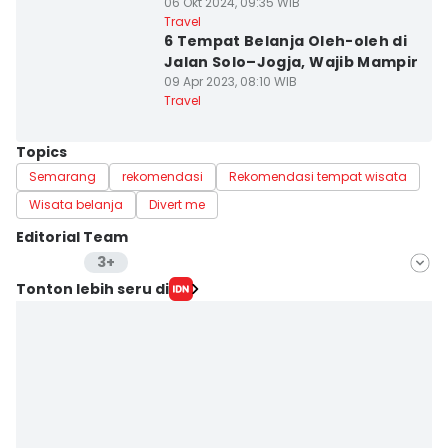
06 Okt 2024, 09:35 WIB
Travel
6 Tempat Belanja Oleh-oleh di
Jalan Solo–Jogja, Wajib Mampir
09 Apr 2023, 08:10 WIB
Travel
Topics
Semarang
rekomendasi
Rekomendasi tempat wisata
Wisata belanja
Divert me
Editorial Team
3+
Editor
Tonton lebih seru di
Bandot Arywono
Editor
Kim Caca
Editor
Indiana Malia