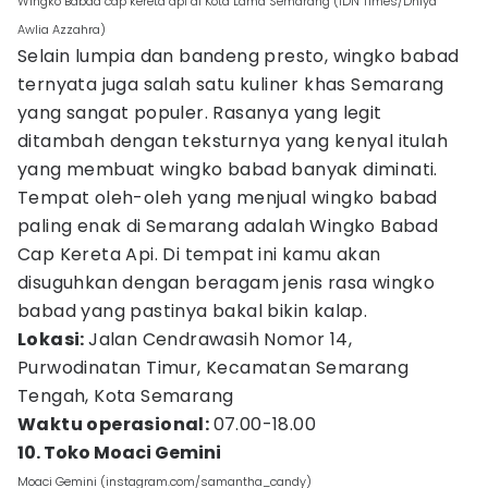
Wingko Babad cap kereta api di Kota Lama Semarang (IDN Times/Dhiya
Awlia Azzahra)
Selain lumpia dan bandeng presto, wingko babad
ternyata juga salah satu kuliner khas Semarang
yang sangat populer. Rasanya yang legit
ditambah dengan teksturnya yang kenyal itulah
yang membuat wingko babad banyak diminati.
Tempat oleh-oleh yang menjual wingko babad
paling enak di Semarang adalah Wingko Babad
Cap Kereta Api. Di tempat ini kamu akan
disuguhkan dengan beragam jenis rasa wingko
babad yang pastinya bakal bikin kalap.
Lokasi:
Jalan Cendrawasih Nomor 14,
Purwodinatan Timur, Kecamatan Semarang
Tengah, Kota Semarang
Waktu operasional:
07.00-18.00
10. Toko Moaci Gemini
Moaci Gemini (instagram.com/samantha_candy)