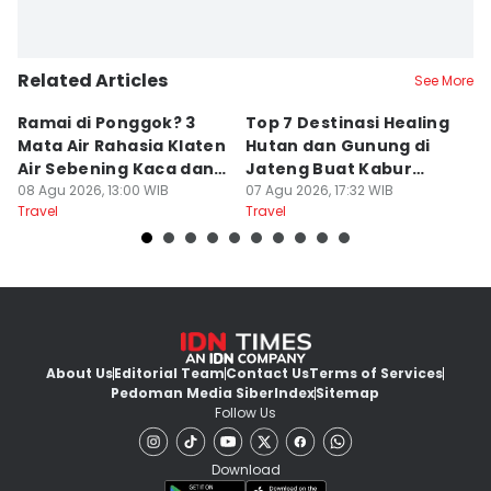
Related Articles
See More
Ramai di Ponggok? 3
Top 7 Destinasi Healing
S
Mata Air Rahasia Klaten
Hutan dan Gunung di
T
Air Sebening Kaca dan
Jateng Buat Kabur
K
Masih Sepi
08 Agu 2026, 13:00 WIB
Sejenak, Under Rp200
07 Agu 2026, 17:32 WIB
U
23
Travel
Travel
Tr
Ribu
About Us
Editorial Team
Contact Us
Terms of Services
Pedoman Media Siber
Index
Sitemap
Follow Us
Download