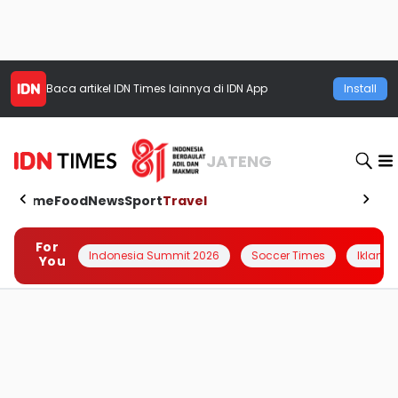
Baca artikel
IDN Times
lainnya di IDN App
Install
JATENG
Home
Food
News
Sport
Travel
For
Indonesia Summit 2026
Soccer Times
Iklanin 
You