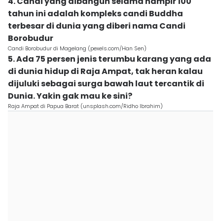
4. Candi yang dibangun selama hampir 100
tahun ini adalah kompleks candi Buddha
terbesar di dunia yang diberi nama Candi
Borobudur
Candi Borobudur di Magelang (pexels.com/Han Sen)
5. Ada 75 persen jenis terumbu karang yang ada
di dunia hidup di Raja Ampat, tak heran kalau
dijuluki sebagai surga bawah laut tercantik di
Dunia. Yakin gak mau ke sini?
Raja Ampat di Papua Barat (unsplash.com/Ridho Ibrahim)