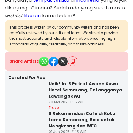
banyaknya
tempat wisata
di
Indonesia
yang layak
dikunjungi. Gimana? Sudah ada yang sudah masuk
wishlist
liburan
kamu belum?
This article is written by our community writers and has been
carefully reviewed by our editorial team. We strive to provide
the most accurate and reliable information, ensuring high
standards of quality, credibility, and trustworthiness.
Share Article
Curated For You
Unik! Ini 8 Potret Awann Sewu
Hotel Semarang, Tetangganya
Lawang Sewu
20 Mei 2021, 11:15 WIB
Travel
5 Rekomendasi Cafe di Kota
Lama Semarang, Bisa untuk
Nongkrong dan WFC
01 Jun 2025, 21:15 WIB