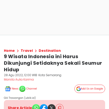
Home
Travel
Destination
9 Wisata Indonesia ini Harus
Dikunjungi Setidaknya Sekali Seumur
Hidup
28 Agu 2022, 12:00 WIB
Kota Semarang
Marista Aulia Karima
News
Channel
Add Us on Google
Gili Trawangan (ublik.id)
Share Article