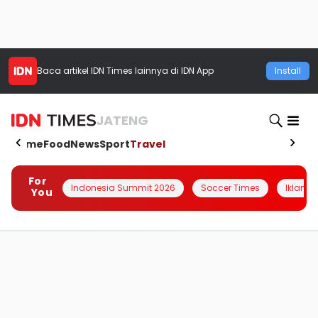
Baca artikel
IDN Times
lainnya di IDN App
Install
JATENG
Home
Food
News
Sport
Travel
For
Indonesia Summit 2026
Soccer Times
Iklanin 
You