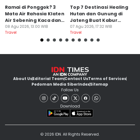
Ramai di Ponggok? 3
Top 7 Destinasi Healing
S
Mata Air Rahasia Klaten
Hutan dan Gunung di
T
Air Sebening Kaca dan
Jateng Buat Kabur
K
Masih Sepi
08 Agu 2026, 13:00 WIB
Sejenak, Under Rp200
07 Agu 2026, 17:32 WIB
U
23
Travel
Travel
Tr
Ribu
About Us
Editorial Team
Contact Us
Terms of Services
Pedoman Media Siber
Index
Sitemap
Follow Us
Download
© 2026 IDN. All Rights Reserved.