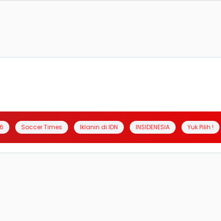
6
Soccer Times
Iklanin di IDN
INSIDENESIA
Yuk Pilih !