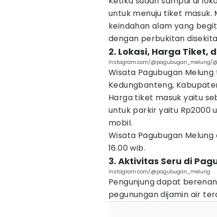
Ketika sudah sampai di loka
untuk menuju tiket masuk.
keindahan alam yang begit
dengan perbukitan disekita
2. Lokasi, Harga Tiket,
Instagram.com/@pagubugan_melung/@r
Wisata Pagubugan Melung 
Kedungbanteng, Kabupate
Harga tiket masuk yaitu s
untuk parkir yaitu Rp2000
mobil.
Wisata Pagubugan Melung di
16.00 wib.
3. Aktivitas Seru di P
Instagram.com/@pagubugan_melung
Pengunjung dapat berenang
pegunungan dijamin air ter