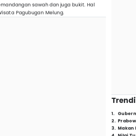
mandangan sawah dan juga bukit. Hal
 Wisata Pagubugan Melung.
Trendi
1
.
Gubern
2
.
Prabow
3
.
Makan B
4
.
Nilai T