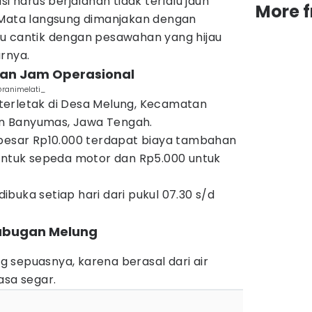
si harus berjalanan tidak terlalu jauh
More 
 Mata langsung dimanjakan dengan
u cantik dengan pesawahan yang hijau
rnya.
 dan Jam Operasional
animelati_
terletak di Desa Melung, Kecamatan
n Banyumas, Jawa Tengah.
ebesar Rp10.000 terdapat biaya tambahan
 untuk sepeda motor dan Rp5.000 untuk
buka setiap hari dari pukul 07.30 s/d
agubugan Melung
 sepuasnya, karena berasal dari air
asa segar.