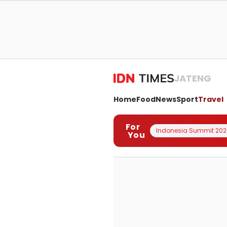
JATENG
Home
Food
News
Sport
Travel
For
Indonesia Summit 202
You