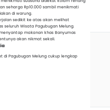
n menikmati suasana didekat kolam renang
an seharga Rp10.000 sambil menikmati
akan di warung.
jalan sedikit ke atas akan melihat
s seluruh Wisata Pagubugan Melung.
l menyantap makanan khas Banyumas
ntunya akan nikmat sekali.
dia
pat di Pagubugan Melung cukup lengkap