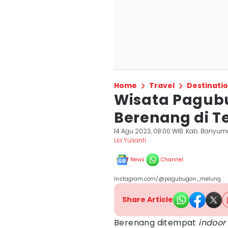
Home
Travel
Destinati
Wisata Pagub
Berenang di 
14 Agu 2023, 08:00 WIB
Kab. Banyum
Lia Yulianti
News
Channel
Instagram.com/@pagubugan_melung
Share Article
Berenang ditempat
indoor