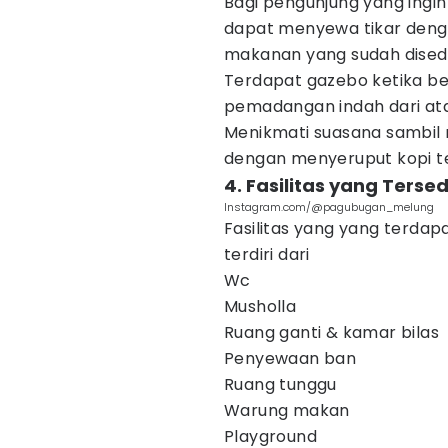
Bagi pengunjung yang ingi
dapat menyewa tikar deng
makanan yang sudah disedi
Terdapat gazebo ketika ber
pemadangan indah dari ata
Menikmati suasana sambi
dengan menyeruput kopi te
4. Fasilitas yang Terse
Instagram.com/@pagubugan_melung
Fasilitas yang yang terda
terdiri dari
Wc
Musholla
Ruang ganti & kamar bilas
Penyewaan ban
Ruang tunggu
Warung makan
Playground