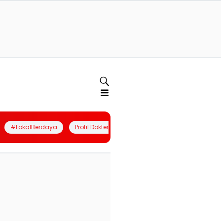
#LokalBerdaya
Profil Dokter
Quiz
Join Community