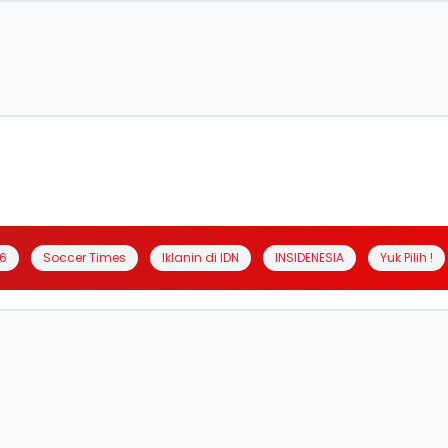
6
Soccer Times
Iklanin di IDN
INSIDENESIA
Yuk Pilih !