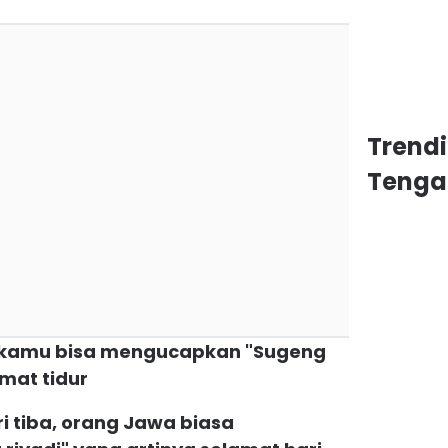
Trend
Tenga
r, kamu bisa mengucapkan "Sugeng
amat tidur
itri tiba, orang Jawa biasa