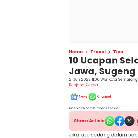
Home
Travel
Tips
10 Ucapan Se
Jawa, Sugeng 
21 Jun 2023, 11:00 WIB
Kota Semarang
Renjana Aksara
News
Channel
unsplash.com/timmossholder
Share Article
Jika kita sedang dalam seb