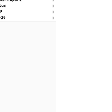
tus
FF
026