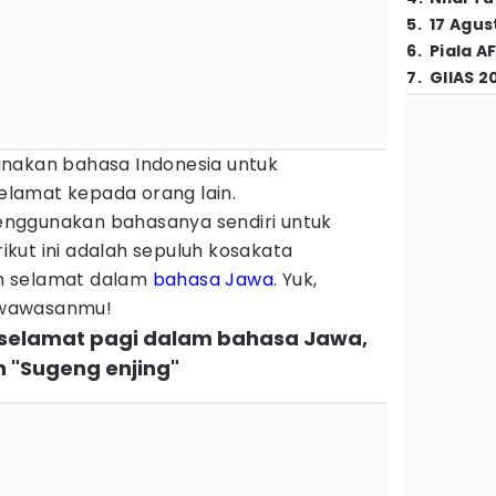
5
.
17 Agus
6
.
Piala A
7
.
GIIAS 2
unakan bahasa Indonesia untuk
lamat kepada orang lain.
nggunakan bahasanya sendiri untuk
kut ini adalah sepuluh kosakata
n selamat dalam
bahasa Jawa
. Yuk,
 wawasanmu!
 selamat pagi dalam bahasa Jawa,
 "Sugeng enjing"