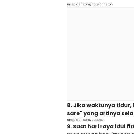
unsplash.com/natejohnston
8. Jika waktunya tidu
sare" yang artinya sel
unsplash.com/saseko
9. Saat hari raya idul f