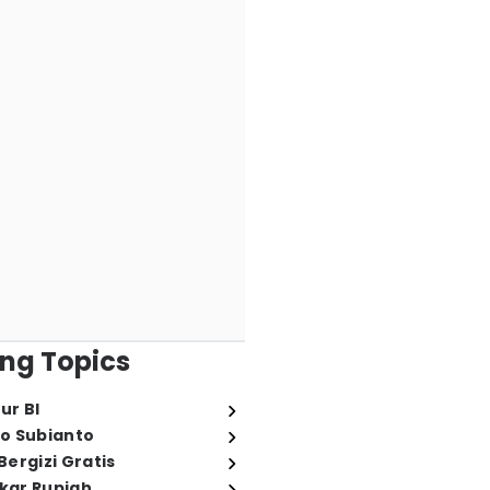
ng Topics
ur BI
o Subianto
ergizi Gratis
ukar Rupiah