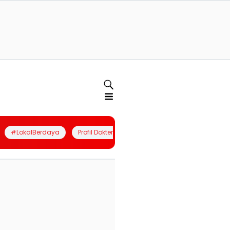
#LokalBerdaya
Profil Dokter
Quiz
Join Community