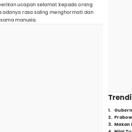
erikan ucapan selamat kepada orang
rena adanya rasa saling menghormati dan
sesama manusia.
Trendi
1
.
Gubern
2
.
Prabow
3
.
Makan B
4
.
Nilai T