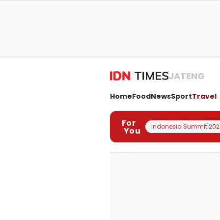
JATENG
Home
Food
News
Sport
Travel
For
Indonesia Summit 202
You