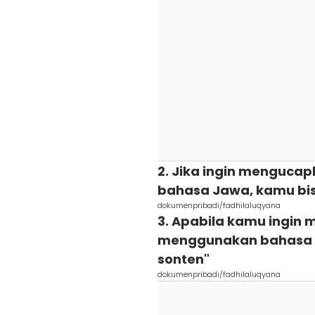
2. Jika ingin menguca
bahasa Jawa, kamu bi
dokumenpribadi/fadhilaluqyana
3. Apabila kamu ingin
menggunakan bahasa J
sonten"
dokumenpribadi/fadhilaluqyana