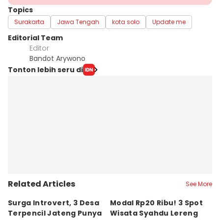
Topics
Surakarta
Jawa Tengah
kota solo
Update me
Editorial Team
Editor
Bandot Arywono
Tonton lebih seru di
Related Articles
See More
Surga Introvert, 3 Desa
Modal Rp20 Ribu! 3 Spot
S
Terpencil Jateng Punya
Wisata Syahdu Lereng
T