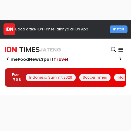
Baca artikel
IDN Times
lainnya di IDN App
Install
JATENG
Home
Food
News
Sport
Travel
For
Indonesia Summit 2026
Soccer Times
Iklanin 
You