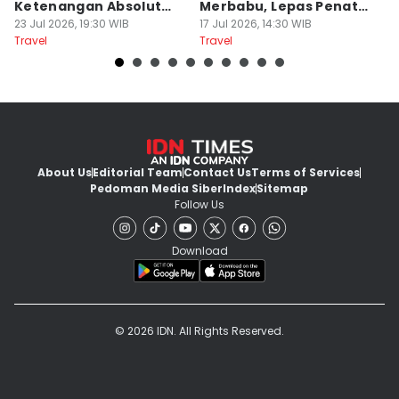
Ketenangan Absolut
Merbabu, Lepas Penat
5
Untuk Disconect
23 Jul 2026, 19:30 WIB
akhir Pekan!
17 Jul 2026, 14:30 WIB
B
13
Travel
Travel
Tr
About Us
Editorial Team
Contact Us
Terms of Services
Pedoman Media Siber
Index
Sitemap
Follow Us
Download
© 2026 IDN. All Rights Reserved.