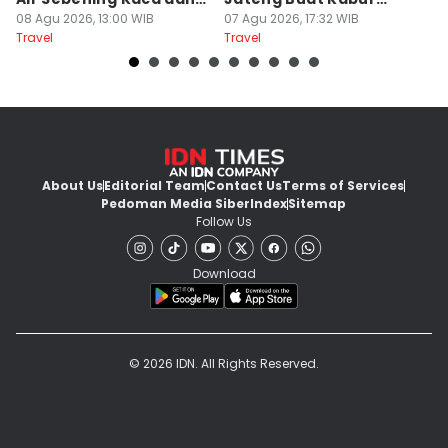
Masih Sepi
08 Agu 2026, 13:00 WIB
Sejenak, Under Rp200
07 Agu 2026, 17:32 WIB
U
23
Travel
Travel
Tr
Ribu
About Us
Editorial Team
Contact Us
Terms of Services
Pedoman Media Siber
Index
Sitemap
Follow Us
Download
© 2026 IDN. All Rights Reserved.