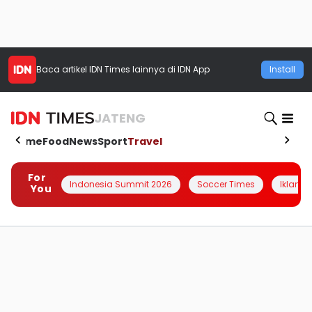
Baca artikel
IDN Times
lainnya di IDN App
Install
JATENG
Home
Food
News
Sport
Travel
For
Indonesia Summit 2026
Soccer Times
Iklanin 
You