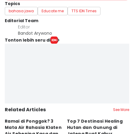
Topics
bahasa jawa
Educate me
TTS IDN Times
Editorial Team
Editor
Bandot Arywono
Tonton lebih seru di
Related Articles
See More
Ramai di Ponggok? 3
Top 7 Destinasi Healing
S
Mata Air Rahasia Klaten
Hutan dan Gunung di
T
Air Sebening Kaca dan
Jateng Buat Kabur
K