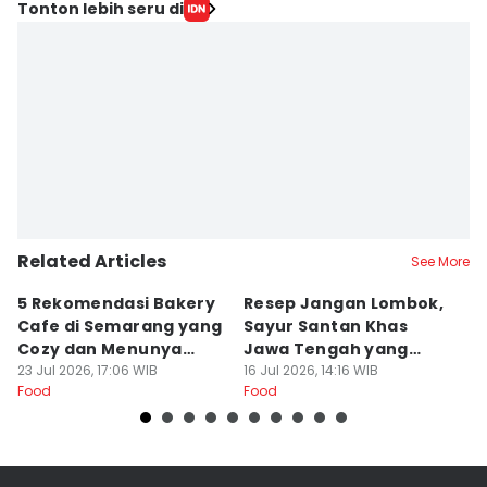
Tonton lebih seru di
Related Articles
See More
5 Rekomendasi Bakery
Resep Jangan Lombok,
5
Cafe di Semarang yang
Sayur Santan Khas
S
Cozy dan Menunya
Jawa Tengah yang
S
Yummy
23 Jul 2026, 17:06 WIB
Gurih Nikmat!
16 Jul 2026, 14:16 WIB
d
16
Food
Food
Fo