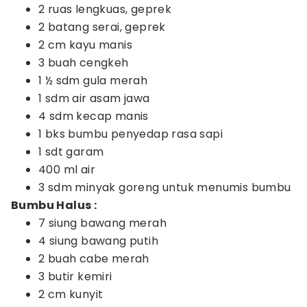
2 ruas lengkuas, geprek
2 batang serai, geprek
2 cm kayu manis
3 buah cengkeh
1 ½ sdm gula merah
1 sdm air asam jawa
4 sdm kecap manis
1 bks bumbu penyedap rasa sapi
1 sdt garam
400 ml air
3 sdm minyak goreng untuk menumis bumbu
Bumbu Halus :
7 siung bawang merah
4 siung bawang putih
2 buah cabe merah
3 butir kemiri
2 cm kunyit