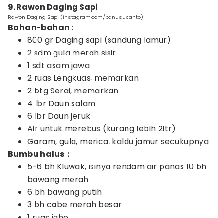
9. Rawon Daging Sapi
Rawon Daging Sapi (instagram.com/banususanto)
Bahan-bahan :
800 gr Daging sapi (sandung lamur)
2 sdm gula merah sisir
1 sdt asam jawa
2 ruas Lengkuas, memarkan
2 btg Serai, memarkan
4 lbr Daun salam
6 lbr Daun jeruk
Air untuk merebus (kurang lebih 2ltr)
Garam, gula, merica, kaldu jamur secukupnya
Bumbu halus：
5-6 bh Kluwak, isinya rendam air panas 10 bh
bawang merah
6 bh bawang putih
3 bh cabe merah besar
1 ruas jahe