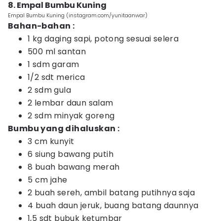
8. Empal Bumbu Kuning
Empal Bumbu Kuning (instagram.com/yunitaanwar)
Bahan-bahan :
1 kg daging sapi, potong sesuai selera
500 ml santan
1 sdm garam
1/2 sdt merica
2 sdm gula
2 lembar daun salam
2 sdm minyak goreng
Bumbu yang dihaluskan :
3 cm kunyit
6 siung bawang putih
8 buah bawang merah
5 cm jahe
2 buah sereh, ambil batang putihnya saja
4 buah daun jeruk, buang batang daunnya
1,5 sdt bubuk ketumbar