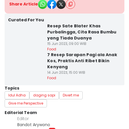
Share Article
Curated For You
Resep Sate Blater Khas
Purbalingga, Cita Rasa Bumbu
yang Tiada Duanya
15 Jun 2023, 09:00 WIB
Food
7 Resep Sarapan Pagi ala Anak
Kos, Praktis Anti Ribet Bikin
Kenyang
14 Jun 2023, 15:00 WIB
Food
Topics
Idul Adha
daging sapi
Divert me
Give me Perspective
Editorial Team
Editor
Bandot Arywono