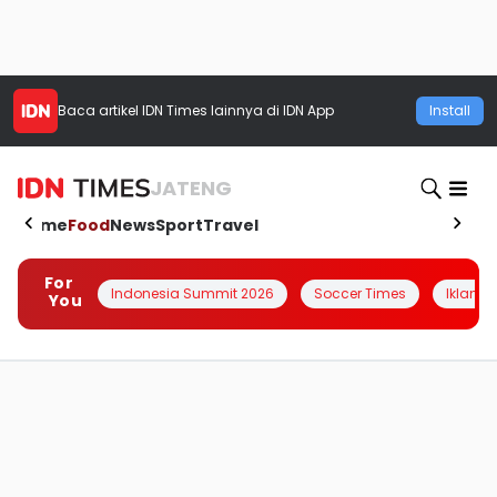
Baca artikel
IDN Times
lainnya di IDN App
Install
JATENG
Home
Food
News
Sport
Travel
For
Indonesia Summit 2026
Soccer Times
Iklanin 
You