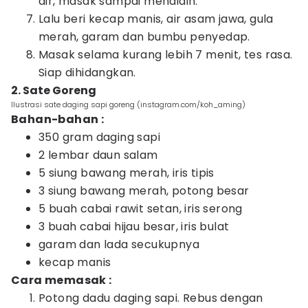
air, masak sampai mendidih.
Lalu beri kecap manis, air asam jawa, gula
merah, garam dan bumbu penyedap.
Masak selama kurang lebih 7 menit, tes rasa.
Siap dihidangkan.
2. Sate Goreng
Ilustrasi sate daging sapi goreng (instagram.com/koh_aming)
Bahan-bahan :
350 gram daging sapi
2 lembar daun salam
5 siung bawang merah, iris tipis
3 siung bawang merah, potong besar
5 buah cabai rawit setan, iris serong
3 buah cabai hijau besar, iris bulat
garam dan lada secukupnya
kecap manis
Cara memasak :
Potong dadu daging sapi. Rebus dengan