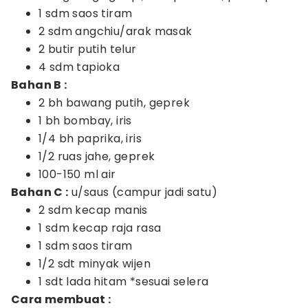
1 sdm saos tiram
2 sdm angchiu/arak masak
2 butir putih telur
4 sdm tapioka
Bahan B :
2 bh bawang putih, geprek
1 bh bombay, iris
1/4 bh paprika, iris
1/2 ruas jahe, geprek
100-150 ml air
Bahan C :
u/saus (campur jadi satu)
2 sdm kecap manis
1 sdm kecap raja rasa
1 sdm saos tiram
1/2 sdt minyak wijen
1 sdt lada hitam *sesuai selera
Cara membuat :