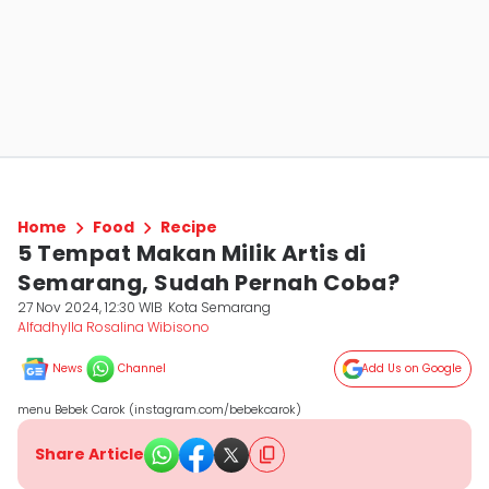
Home
Food
Recipe
5 Tempat Makan Milik Artis di
Semarang, Sudah Pernah Coba?
27 Nov 2024, 12:30 WIB
Kota Semarang
Alfadhylla Rosalina Wibisono
News
Channel
Add Us on Google
menu Bebek Carok (instagram.com/bebekcarok)
Share Article