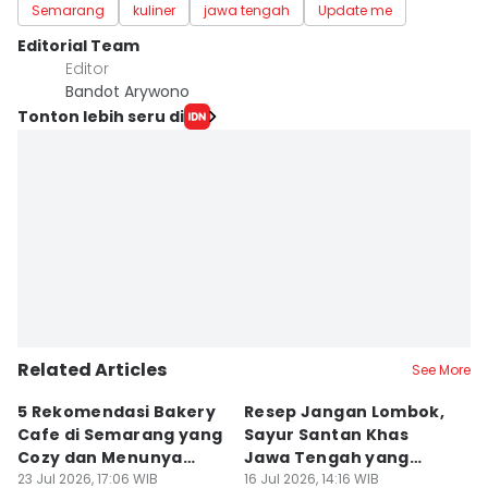
Semarang
kuliner
jawa tengah
Update me
Editorial Team
Editor
Bandot Arywono
Tonton lebih seru di
Related Articles
See More
5 Rekomendasi Bakery
Resep Jangan Lombok,
5
Cafe di Semarang yang
Sayur Santan Khas
S
Cozy dan Menunya
Jawa Tengah yang
S
Yummy
23 Jul 2026, 17:06 WIB
Gurih Nikmat!
16 Jul 2026, 14:16 WIB
d
16