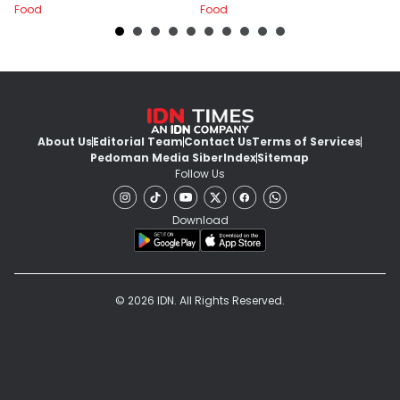
Food
Food
Fo
About Us
Editorial Team
Contact Us
Terms of Services
Pedoman Media Siber
Index
Sitemap
Follow Us
Download
© 2026 IDN. All Rights Reserved.