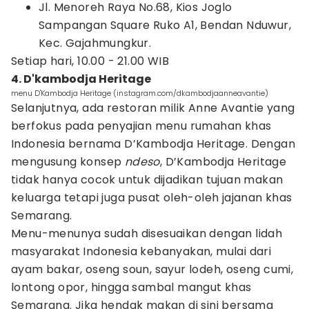
Jl. Menoreh Raya No.68, Kios Joglo
Sampangan Square Ruko A1, Bendan Nduwur,
Kec. Gajahmungkur.
Setiap hari, 10.00 - 21.00 WIB
4. D'kambodja Heritage
menu D'Kambodja Heritage (instagram.com/dkambodjaanneavantie)
Selanjutnya, ada restoran milik Anne Avantie yang
berfokus pada penyajian menu rumahan khas
Indonesia bernama D’Kambodja Heritage. Dengan
mengusung konsep
ndeso
, D’Kambodja Heritage
tidak hanya cocok untuk dijadikan tujuan makan
keluarga tetapi juga pusat oleh-oleh jajanan khas
Semarang.
Menu-menunya sudah disesuaikan dengan lidah
masyarakat Indonesia kebanyakan, mulai dari
ayam bakar, oseng soun, sayur lodeh, oseng cumi,
lontong opor, hingga sambal mangut khas
Semarang. Jika hendak makan di sini bersama