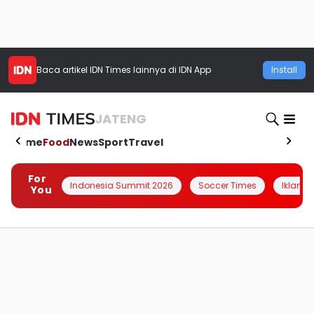
Baca artikel
IDN Times
lainnya di IDN App
Install
JATENG
Home
Food
News
Sport
Travel
For
Indonesia Summit 2026
Soccer Times
Iklanin 
You