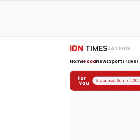
JATENG
Home
Food
News
Sport
Travel
For
Indonesia Summit 202
You