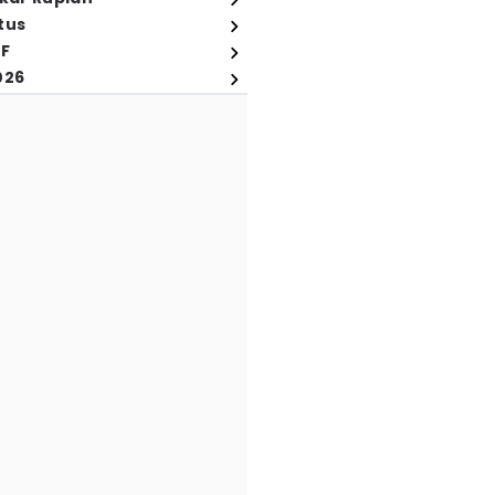
tus
FF
026