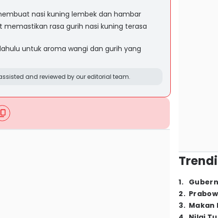
 membuat nasi kuning lembek dan hambar
 memastikan rasa gurih nasi kuning terasa
ahulu untuk aroma wangi dan gurih yang
ssisted and reviewed by our editorial team.
Trendi
1
.
Gubern
2
.
Prabow
3
.
Makan B
4
.
Nilai T