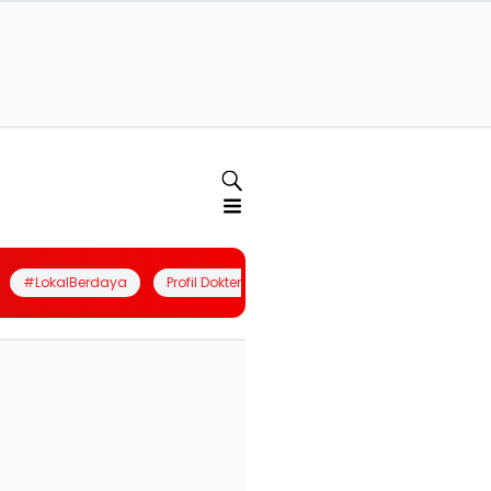
#LokalBerdaya
Profil Dokter
Quiz
Join Community