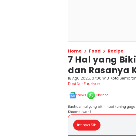
Home
Food
Recipe
7 Hal yang Bik
dan Rasanya 
18 Agu 2025, 07:00 WIB
Kota Semara
Desi Nur Fauziyah
News
Channel
ilustrasi hal yang bikin nasi kuning ga
Khuansuwan)
Intinya Sih