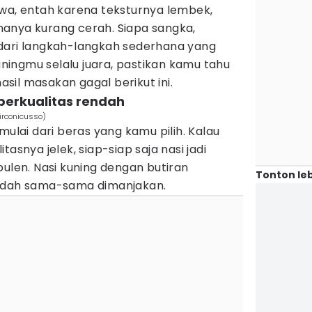
ewa, entah karena teksturnya lembek,
anya kurang cerah. Siapa sangka,
dari langkah-langkah sederhana yang
kuningmu selalu juara, pastikan kamu tahu
hasil masakan gagal berikut ini.
berkualitas rendah
zirconicusso)
mulai dari beras yang kamu pilih. Kalau
asnya jelek, siap-siap saja nasi jadi
pulen. Nasi kuning dengan butiran
Tonton leb
lidah sama-sama dimanjakan.