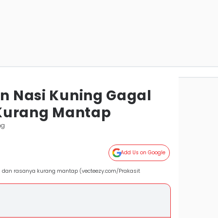
in Nasi Kuning Gagal
Kurang Mantap
ng
Add Us on Google
gal dan rasanya kurang mantap (vecteezy.com/Prakasit