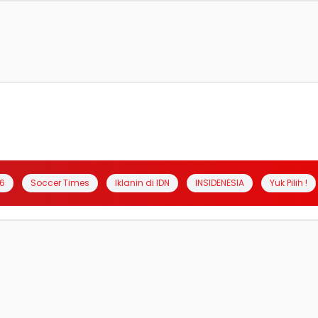
6
Soccer Times
Iklanin di IDN
INSIDENESIA
Yuk Pilih !