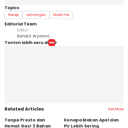
Topics
Resep
semangka
Divert me
Editorial Team
Editor
Bandot Arywono
Tonton lebih seru di
Related Articles
See More
Tanpa Presto dan
Kenapa Makan Apel dan
5
Hemat Gas! 3 Bahan
Pir Lebih Sering
C