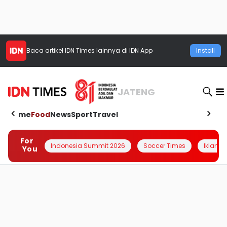
Baca artikel
IDN Times
lainnya di IDN App
Install
JATENG
Home
Food
News
Sport
Travel
For
Indonesia Summit 2026
Soccer Times
Iklanin 
You