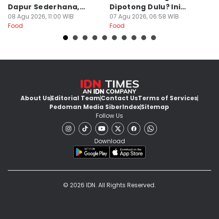
Dapur Sederhana,
Dipotong Dulu? Ini
C
Daging Sapi Empuk
08 Agu 2026, 11:00 WIB
Alasannya
07 Agu 2026, 06:58 WIB
Y
23
Food
Food
Fo
Dalam 15 Menit
About Us
Editorial Team
Contact Us
Terms of Services
Pedoman Media Siber
Index
Sitemap
Follow Us
Download
© 2026 IDN. All Rights Reserved.