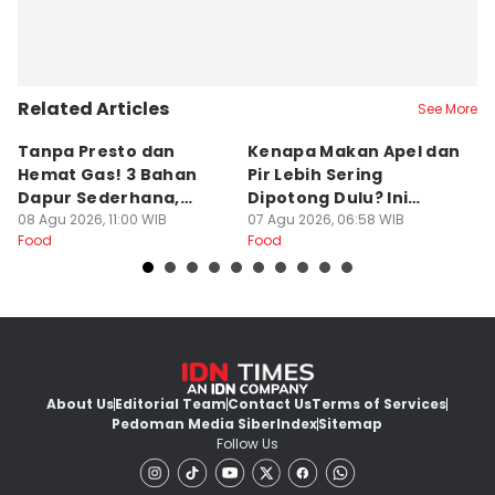
Related Articles
See More
Tanpa Presto dan
Kenapa Makan Apel dan
5
Hemat Gas! 3 Bahan
Pir Lebih Sering
C
Dapur Sederhana,
Dipotong Dulu? Ini
C
Daging Sapi Empuk
08 Agu 2026, 11:00 WIB
Alasannya
07 Agu 2026, 06:58 WIB
Y
23
Food
Food
Fo
Dalam 15 Menit
About Us
Editorial Team
Contact Us
Terms of Services
Pedoman Media Siber
Index
Sitemap
Follow Us