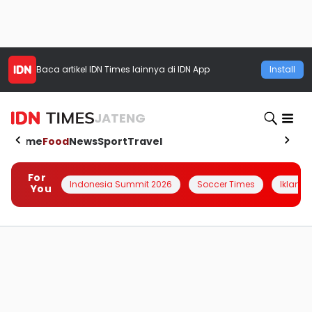
Baca artikel
IDN Times
lainnya di IDN App
Install
JATENG
Home
Food
News
Sport
Travel
For
Indonesia Summit 2026
Soccer Times
Iklanin 
You