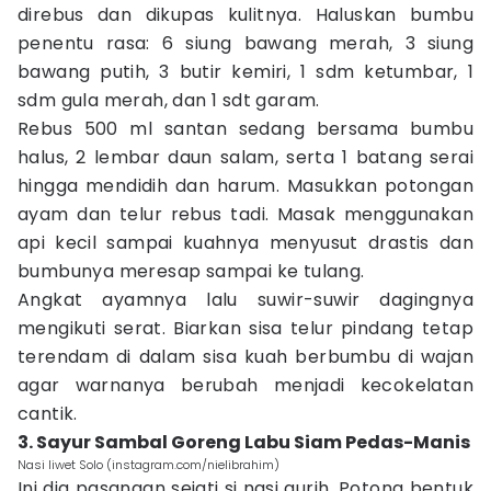
direbus dan dikupas kulitnya. Haluskan bumbu
penentu rasa: 6 siung bawang merah, 3 siung
bawang putih, 3 butir kemiri, 1 sdm ketumbar, 1
sdm gula merah, dan 1 sdt garam.
Rebus 500 ml santan sedang bersama bumbu
halus, 2 lembar daun salam, serta 1 batang serai
hingga mendidih dan harum. Masukkan potongan
ayam dan telur rebus tadi. Masak menggunakan
api kecil sampai kuahnya menyusut drastis dan
bumbunya meresap sampai ke tulang.
Angkat ayamnya lalu suwir-suwir dagingnya
mengikuti serat. Biarkan sisa telur pindang tetap
terendam di dalam sisa kuah berbumbu di wajan
agar warnanya berubah menjadi kecokelatan
cantik.
3. Sayur Sambal Goreng Labu Siam Pedas-Manis
Nasi liwet Solo (instagram.com/nielibrahim)
Ini dia pasangan sejati si nasi gurih. Potong bentuk