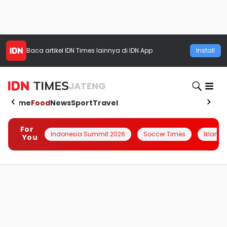
Baca artikel
IDN Times
lainnya di IDN App
Install
JATENG
Home
Food
News
Sport
Travel
For
Indonesia Summit 2026
Soccer Times
Iklanin 
You