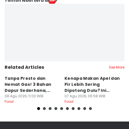
Tonton lebih seru di
Related Articles
See More
Tanpa Presto dan
Kenapa Makan Apel dan
5
Hemat Gas! 3 Bahan
Pir Lebih Sering
C
Dapur Sederhana,
Dipotong Dulu? Ini
C
Daging Sapi Empuk
08 Agu 2026, 11:00 WIB
Alasannya
07 Agu 2026, 06:58 WIB
Y
23
Food
Food
Fo
Dalam 15 Menit