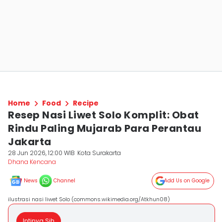
Home
Food
Recipe
Resep Nasi Liwet Solo Komplit: Obat
Rindu Paling Mujarab Para Perantau
Jakarta
28 Jun 2026, 12:00 WIB
Kota Surakarta
Dhana Kencana
News
Channel
Add Us on Google
ilustrasi nasi liwet Solo (commons.wikimedia.org/Atkhun08)
Intinya Sih