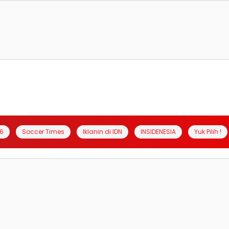
6
Soccer Times
Iklanin di IDN
INSIDENESIA
Yuk Pilih !