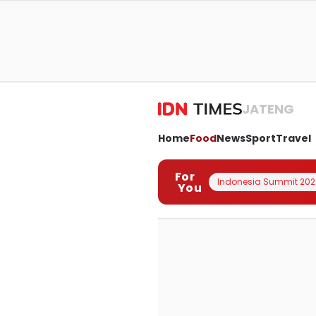
JATENG
Home
Food
News
Sport
Travel
For
Indonesia Summit 202
You