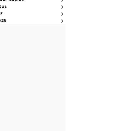
tus
FF
026