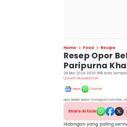
Home
Food
Recipe
Resep Opor Be
Paripurna Kh
26 Mar 2024, 09:30 WIB
Kota Semara
Qoniah Musallamah
News
Channel
opor bebek bakar (instagram.com/don_
Share Article
Hidangan yang paling sering