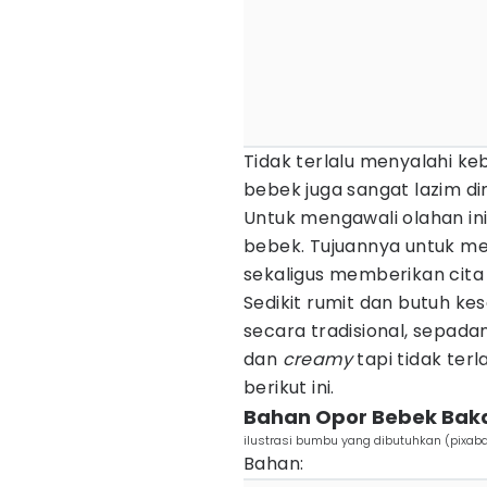
Tidak terlalu menyalahi k
bebek juga sangat lazim d
Untuk mengawali olahan in
bebek. Tujuannya untuk m
sekaligus memberikan cita
Sedikit rumit dan butuh k
secara tradisional, sepada
dan
creamy
tapi tidak ter
berikut ini.
Bahan Opor Bebek Bak
ilustrasi bumbu yang dibutuhkan (pixab
Bahan: