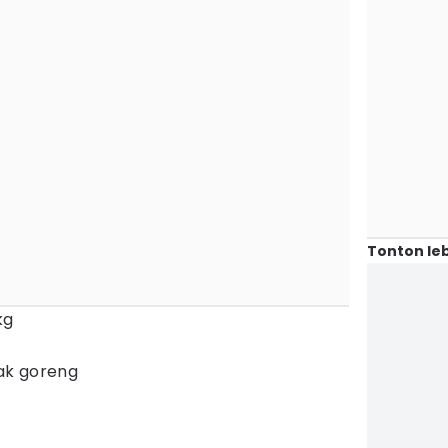
Tonton leb
kg
ak goreng