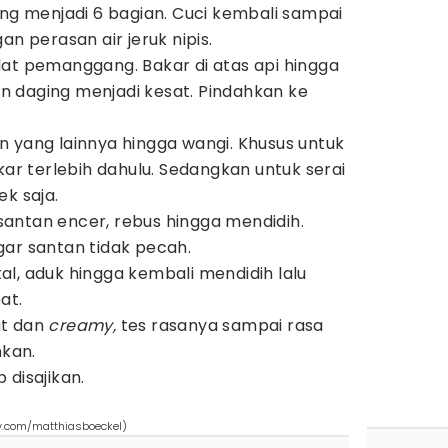
ong menjadi 6 bagian. Cuci kembali sampai
an perasan air jeruk nipis.
at pemanggang. Bakar di atas api hingga
 daging menjadi kesat. Pindahkan ke
 yang lainnya hingga wangi. Khusus untuk
kar terlebih dahulu. Sedangkan untuk serai
ek saja.
antan encer, rebus hingga mendidih.
ar santan tidak pecah.
l, aduk hingga kembali mendidih lalu
at.
ut dan
creamy,
tes rasanya sampai rasa
nkan.
 disajikan.
y.com/matthiasboeckel)