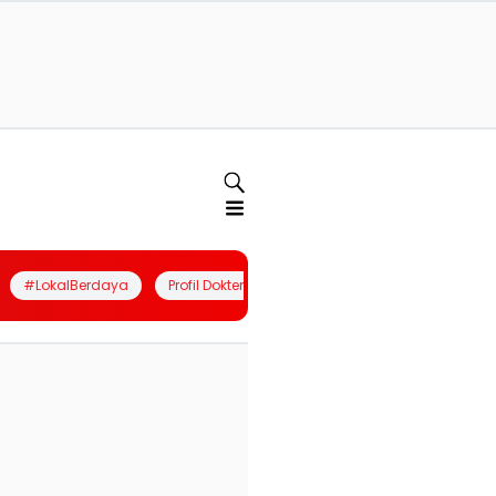
#LokalBerdaya
Profil Dokter
Quiz
Join Community