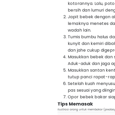
kotorannya. Lalu, pot
bersih dan lumuri deng
Japit bebek dengan al
lemaknya menetes dan
wadah lain.
Tumis bumbu halus dan
kunyit dan kemiri diba
dan jahe cukup digepr
Masukkan bebek dan s
Aduk-aduk dan jaga ag
Masukkan santan kenta
tutup panci rapat-rap
Setelah kuah menyus
pas sesuai yang diingi
Opor bebek bakar siap
Tips Memasak
ilustrasi arang untuk membakar (pixaba