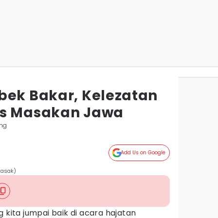
bek Bakar, Kelezatan
as Masakan Jawa
ng
Add Us on Google
masak)
 kita jumpai baik di acara hajatan