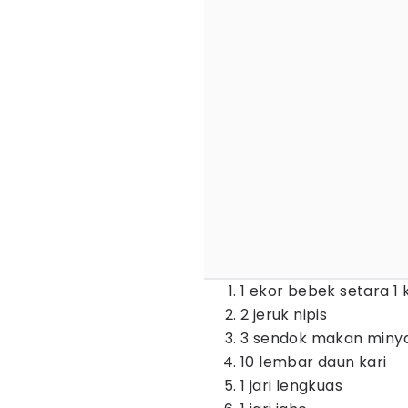
1 ekor bebek setara 1 
2 jeruk nipis
3 sendok makan miny
10 lembar daun kari
1 jari lengkuas