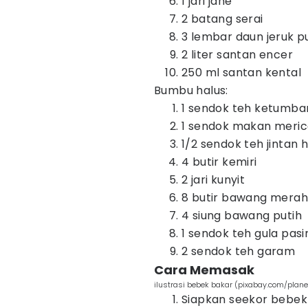
1 jari jahe
2 batang serai
3 lembar daun jeruk p
2 liter santan encer
250 ml santan kental
Bumbu halus:
1 sendok teh ketumba
1 sendok makan meri
1/2 sendok teh jintan 
4 butir kemiri
2 jari kunyit
8 butir bawang merah
4 siung bawang putih
1 sendok teh gula pasi
2 sendok teh garam
Cara Memasak
ilustrasi bebek bakar (pixabay.com/plane
Siapkan seekor bebek 