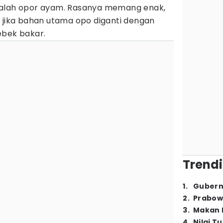
dalah opor ayam. Rasanya memang enak,
i jika bahan utama opo diganti dengan
ebek bakar.
Trendi
1
.
Gubern
2
.
Prabow
3
.
Makan B
4
.
Nilai T