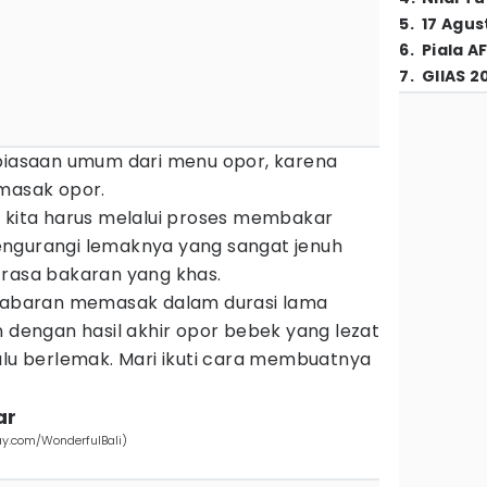
5
.
17 Agus
6
.
Piala A
7
.
GIIAS 2
ebiasaan umum dari menu opor, karena
imasak opor.
i kita harus melalui proses membakar
engurangi lemaknya yang sangat jenuh
 rasa bakaran yang khas.
esabaran memasak dalam durasi lama
n dengan hasil akhir opor bebek yang lezat
lalu berlemak. Mari ikuti cara membuatnya
ar
ay.com/WonderfulBali)