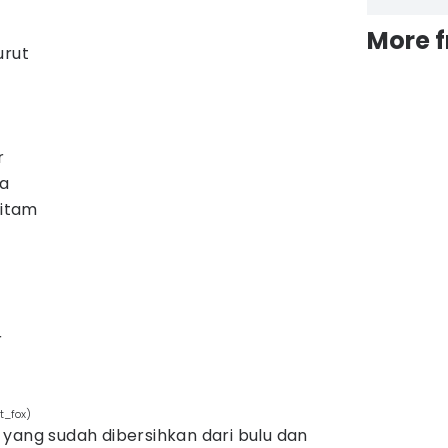
More 
urut
r
ca
hitam
r
t_fox)
yang sudah dibersihkan dari bulu dan