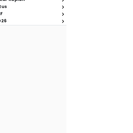
tus
FF
026