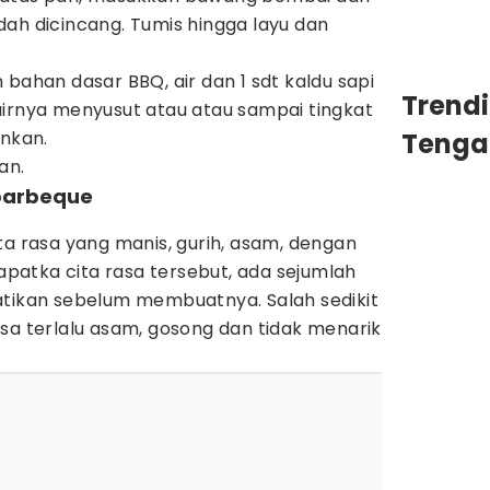
ah dicincang. Tumis hingga layu dan
bahan dasar BBQ, air dan 1 sdt kaldu sapi
Trend
irnya menyusut atau atau sampai tingkat
inkan.
Tenga
an.
barbeque
ta rasa yang manis, gurih, asam, dengan
patka cita rasa tersebut, ada sejumlah
atikan sebelum membuatnya. Salah sedikit
sa terlalu asam, gosong dan tidak menarik