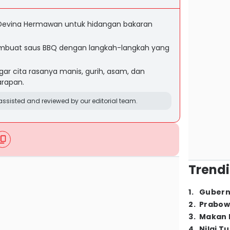
 Devina Hermawan untuk hidangan bakaran
mbuat saus BBQ dengan langkah-langkah yang
r cita rasanya manis, gurih, asam, dan
arapan.
ssisted and reviewed by our editorial team.
Trendi
1
.
Gubern
2
.
Prabow
3
.
Makan B
4
.
Nilai T