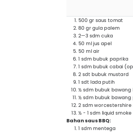
500 gr saus tomat
80 gr gula palem
2—3 sdm cuka
50 ml jus apel
50 ml air
1 sdm bubuk paprika
1 sdm bubuk cabai (op
2 sdt bubuk mustard
1 sdt lada putih
½ sdm bubuk bawang
½ sdm bubuk bawang 
2 sdm worcestershire
½ - 1 sdm liquid smoke
Bahan saus BBQ:
1 sdm mentega