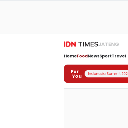
JATENG
Home
Food
News
Sport
Travel
For
Indonesia Summit 202
You