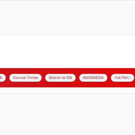
6
Soccer Times
Iklanin di IDN
INSIDENESIA
Yuk Pilih !