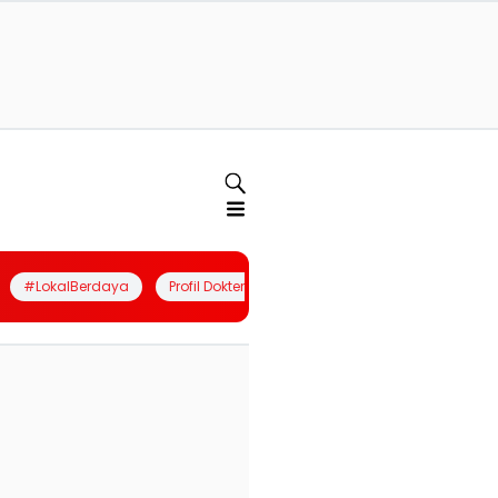
#LokalBerdaya
Profil Dokter
Quiz
Join Community