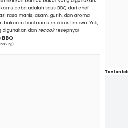
 memikirkan bumbu bakar yang digunakan.
a kamu coba adalah saus BBQ dari chef
asi rasa manis, asam, gurih, dan aroma
n bakaran buatanmu makin istimewa. Yuk,
g digunakan dan
recook
resepnya!
s BBQ
tockking)
Tonton leb