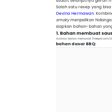
sudah, selanjutnya giliran
Salah satu resep yang bis
Devina Hermawan
. Kombin
smoky
menjadikan hidanga
siapkan bahan-bahan yan
1. Bahan membuat sau
ilustrasi bahan memasak (freepik.com/s
bahan dasar BBQ: