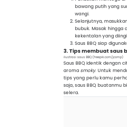
bawang putih yang sud
wangi.
Selanjutnya, masukkan 
bubuk. Masak hingga a
kekentalan yang diing
Saus BBQ siap digunak
3. Tips membuat saus 
ilustrasi saus BBQ (freepik.com/jcomp)
Saus BBQ identik dengan ci
aroma
smoky
. Untuk menda
tips yang perlu kamu perh
saja, saus BBQ buatanmu bi
selera.