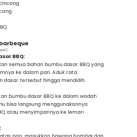
 cincang
ncang
BBQ
 barbeque
epik)
sar BBQ:
kan semua bahan bumbu dasar BBQ yang
umnya ke dalam pan. Aduk rata.
 dasar tersebut hingga mendidih.
kkan bumbu dasar BBQ ke dalam wadah
amu bisa langsung menggunakannya
BQ atau menyimpannya ke lemari
:
 atas pan, masukkan bawang bombai dan