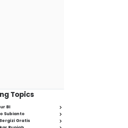
ng Topics
ur BI
o Subianto
ergizi Gratis
ukar Rupiah