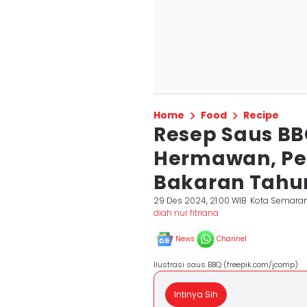
Home
Food
Recipe
Resep Saus BB
Hermawan, Pe
Bakaran Tahu
29 Des 2024, 21:00 WIB
Kota Semara
diah nur fitriana
News
Channel
Ilustrasi saus BBQ (freepik.com/jcomp)
Intinya Sih