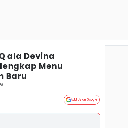
Q ala Devina
lengkap Menu
n Baru
ng
Add Us on Google