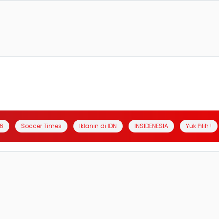
6
Soccer Times
Iklanin di IDN
INSIDENESIA
Yuk Pilih !