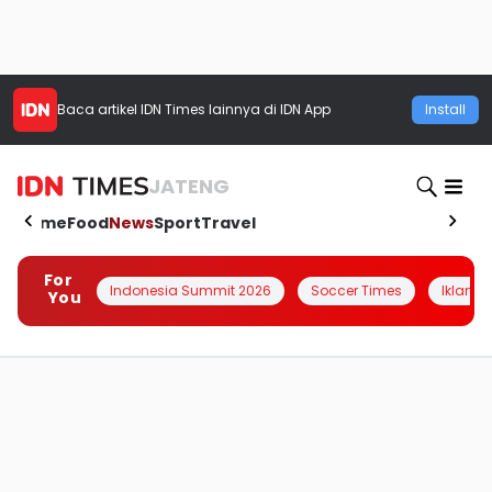
Baca artikel
IDN Times
lainnya di IDN App
Install
JATENG
Home
Food
News
Sport
Travel
For
Indonesia Summit 2026
Soccer Times
Iklanin 
You