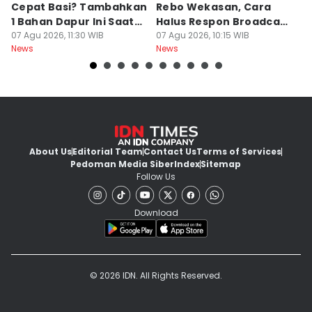
Cepat Basi? Tambahkan
Rebo Wekasan, Cara
Di
1 Bahan Dapur Ini Saat
Halus Respon Broadcast
B
Menanak, Awet 2 Hari
07 Agu 2026, 11:30 WIB
Parno
07 Agu 2026, 10:15 WIB
D
07
News
News
Ne
About Us
Editorial Team
Contact Us
Terms of Services
Pedoman Media Siber
Index
Sitemap
Follow Us
Download
© 2026 IDN. All Rights Reserved.