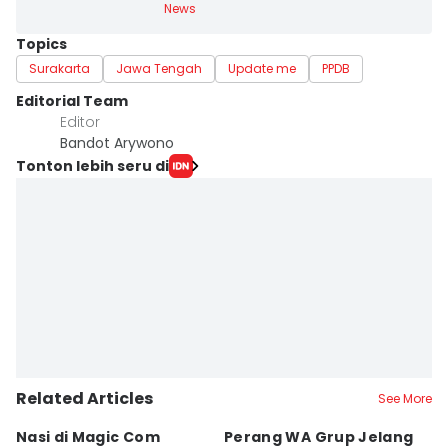
News
Topics
Surakarta
Jawa Tengah
Update me
PPDB
Editorial Team
Editor
Bandot Arywono
Tonton lebih seru di
Related Articles
See More
Nasi di Magic Com
Perang WA Grup Jelang
C