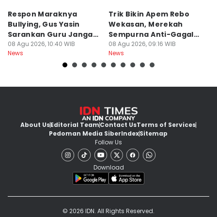
Respon Maraknya
Trik Bikin Apem Rebo
J
Bullying, Gus Yasin
Wekasan, Merekah
Ha
Sarankan Guru Jangan
Sempurna Anti-Gagal
P
Bebani Siswa
08 Agu 2026, 10:40 WIB
Pakai Cetakan
08 Agu 2026, 09:16 WIB
2
08
News
News
Ne
Rumahan
About Us
Editorial Team
Contact Us
Terms of Services
Pedoman Media Siber
Index
Sitemap
Follow Us
Download
© 2026 IDN. All Rights Reserved.