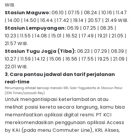
WIB.
Stasiun Maguwo:
06.10 | 07.15 | 08.24 | 10.16 | 11.47
| 14.00 | 14.50 | 16.44 | 17.42 | 19.14 | 20.57 | 21.49 WIB.
Stasiun Lempuyangan:
06.19 | 07.25 | 08.35 |
10.23 | 11.55 | 14.08 | 15.01 | 16.52 | 17.49 | 19.21 | 21.05 |
21.57 WIB.
Stasiun Tugu Jogja (Tiba):
06.23 | 07.29 | 08.39 |
10.27 | 11.59 | 14.12 | 15.06 | 16.56 | 17.55 | 19.25 | 21.09 |
22.01 WIB.
3. Cara pantau jadwal dan tarif perjalanan
real-time
Penumpang difabel bersiap menaiki KRL Solo-Yogyakarta di Stasiun Palur.
(IDN Times/Larasati Rey)
Untuk mengantisipasi keterlambatan atau
melihat posisi kereta secara langsung, kamu bisa
memanfaatkan aplikasi digital resmi. PT KCI
merekomendasikan penggunaan aplikasi Access
by KAI (pada menu Commuter Line), KRL Akses,