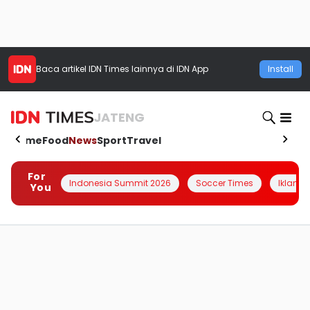
Baca artikel
IDN Times
lainnya di IDN App
Install
JATENG
Home
Food
News
Sport
Travel
For
Indonesia Summit 2026
Soccer Times
Iklanin 
You