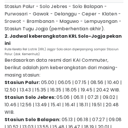
Stasiun Palur - Solo Jebres - Solo Balapan -
Purwosari - Gawok - Delanggu - Ceper - Klaten -
Srowot - Brambanan - Maguwo - Lempuyangan -
Stasiun Tugu Jogja (pemberhentian akhir).
2. Jadwal keberangkatan KRL Solo-Jogja pekan
ini
Rute Kereta Rel Listrik (KRL) Jogja-Solo akan diperpanjang sampai Stasiun
Palur. (dok. Kemenhub)
Berdasarkan data resmi dari KAI Commuter,
berikut adalah jam keberangkatan dari masing-
masing stasiun:
Stasiun Palur:
05.00 | 06.05 | 07.15 | 08.56 | 10.40 |
12.50 | 13.43 | 15.35 | 16.35 | 18.05 | 19.45 | 20.42 WIB.
Stasiun Solo Jebres:
05.06 | 06.11 | 07.21 | 09.02 |
10.46 | 12.56 | 13.49 | 15.41 | 16.41 | 18.11 | 19.51 | 20.48
WIB.
Stasiun Solo Balapan:
05.13 | 06.18 | 07.27 | 09.08
| 10.52 | 13.03 | 13.55 | 15.48 | 16.47 | 18.19 | 20.01 |