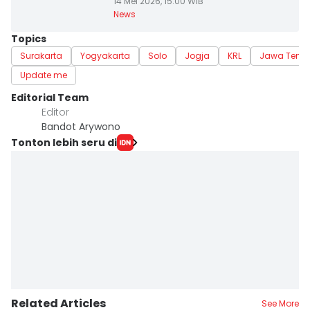
14 Mei 2026, 15:00 WIB
News
Topics
Surakarta
Yogyakarta
Solo
Jogja
KRL
Jawa Teng
Update me
Editorial Team
Editor
Bandot Arywono
Tonton lebih seru di
Related Articles
See More