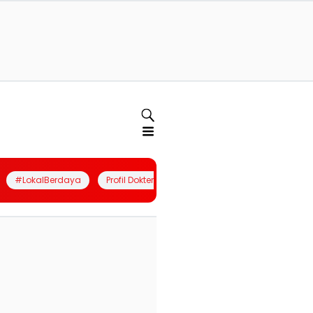
#LokalBerdaya
Profil Dokter
Quiz
Join Community