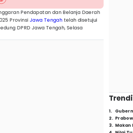
nggaran Pendapatan dan Belanja Daerah
025 Provinsi
Jawa Tengah
telah disetujui
 Gedung DPRD Jawa Tengah, Selasa
Trendi
1
.
Gubern
2
.
Prabow
3
.
Makan B
4
.
Nilai T