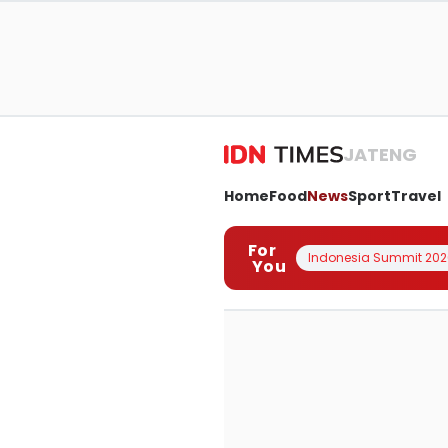
JATENG
Home
Food
News
Sport
Travel
For
Indonesia Summit 202
You