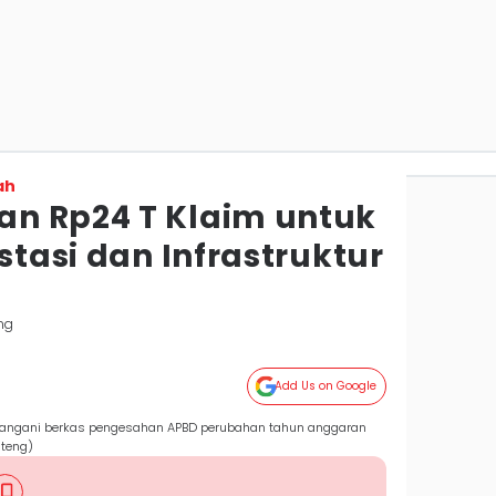
ah
n Rp24 T Klaim untuk
estasi dan Infrastruktur
ng
Add Us on Google
tangani berkas pengesahan APBD perubahan tahun anggaran
teng)