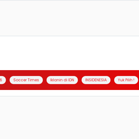
6
Soccer Times
Iklanin di IDN
INSIDENESIA
Yuk Pilih !