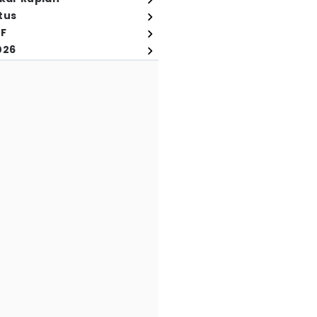
tus
FF
026