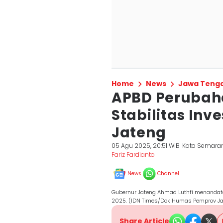
Home
News
Jawa Teng
APBD Perubaha
Stabilitas Inv
Jateng
05 Agu 2025, 20:51 WIB
Kota Semara
Fariz Fardianto
News
Channel
Gubernur Jateng Ahmad Luthfi menanda
2025. (IDN Times/Dok Humas Pemprov Ja
Share Article