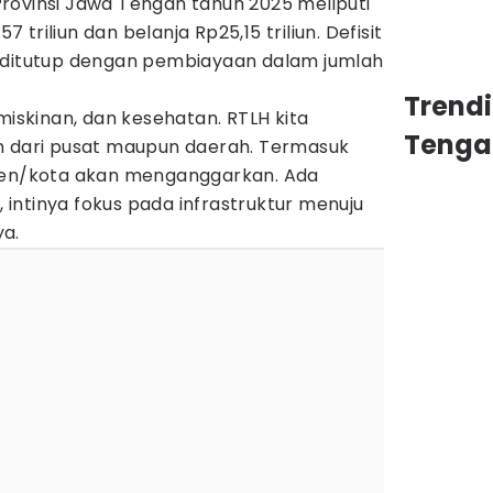
rovinsi Jawa Tengah tahun 2025 meliputi
triliun dan belanja Rp25,15 triliun. Defisit
 ditutup dengan pembiayaan dalam jumlah
Trend
miskinan, dan kesehatan. RTLH kita
Tenga
n dari pusat maupun daerah. Termasuk
aten/kota akan menganggarkan. Ada
intinya fokus pada infrastruktur menuju
a.