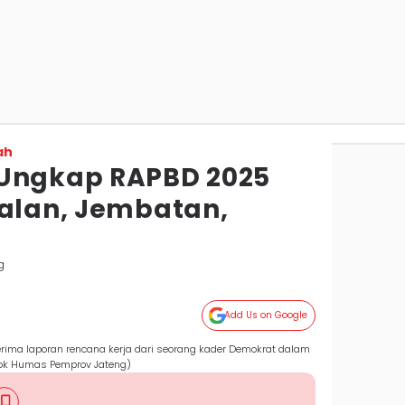
ah
 Ungkap RAPBD 2025
Jalan, Jembatan,
g
Add Us on Google
rima laporan rencana kerja dari seorang kader Demokrat dalam
ok Humas Pemprov Jateng)