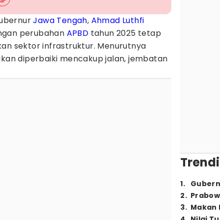
ubernur
Jawa Tengah
,
Ahmad Luthfi
angan perubahan
APBD
tahun 2025 tetap
an sektor infrastruktur. Menurutnya
akan diperbaiki mencakup jalan, jembatan
Trendi
1
.
Gubern
2
.
Prabow
3
.
Makan B
4
.
Nilai T