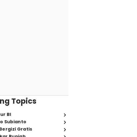
ng Topics
ur BI
o Subianto
ergizi Gratis
ukar Rupiah