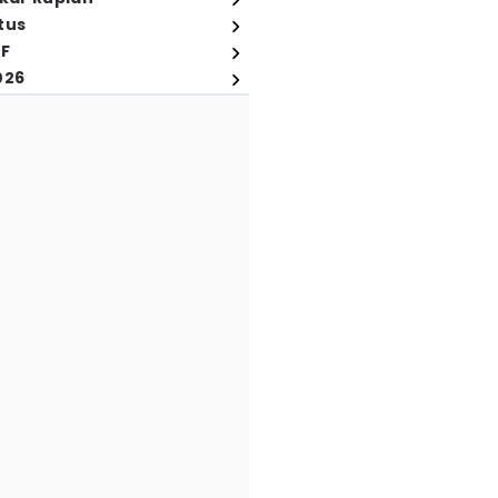
tus
FF
026