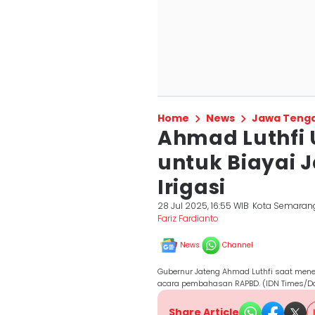
Home
News
Jawa Teng
Ahmad Luthfi
untuk Biayai 
Irigasi
28 Jul 2025, 16:55 WIB
Kota Semaran
Fariz Fardianto
News
Channel
Gubernur Jateng Ahmad Luthfi saat mene
acara pembahasan RAPBD. (IDN Times/D
Share Article