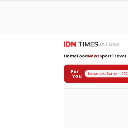
JATENG
Home
Food
News
Sport
Travel
For
Indonesia Summit 202
You