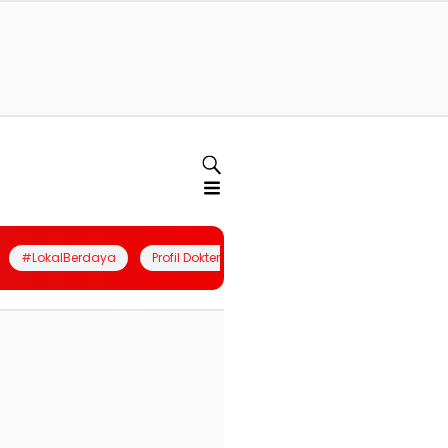
#LokalBerdaya
Profil Dokter
Quiz
Join Community