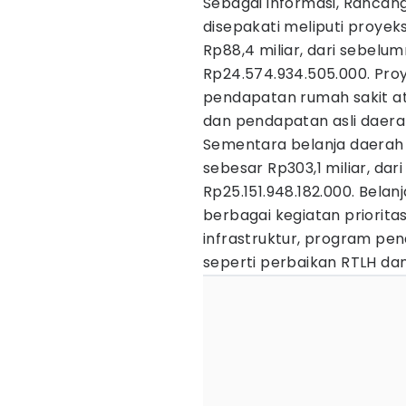
Sebagai informasi, Rancan
disepakati meliputi proye
Rp88,4 miliar, dari sebelu
Rp24.574.934.505.000. Proy
pendapatan rumah sakit 
dan pendapatan asli daerah
Sementara belanja daerah
sebesar Rp303,1 miliar, da
Rp25.151.948.182.000. Bela
berbagai kegiatan priorita
infrastruktur, program pe
seperti perbaikan RTLH dan