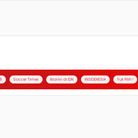
6
Soccer Times
Iklanin di IDN
INSIDENESIA
Yuk Pilih !