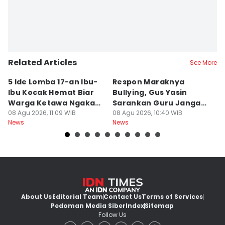
Related Articles
See More
5 Ide Lomba 17-an Ibu-
Respon Maraknya
T
Ibu Kocak Hemat Biar
Bullying, Gus Yasin
W
Warga Ketawa Ngakak
Sarankan Guru Jangan
S
Pas Hari Kemerdekaan
08 Agu 2026, 11:09 WIB
Bebani Siswa
08 Agu 2026, 10:40 WIB
P
08
News
News
Ne
R
About Us
Editorial Team
Contact Us
Terms of Services
Pedoman Media Siber
Index
Sitemap
Follow Us