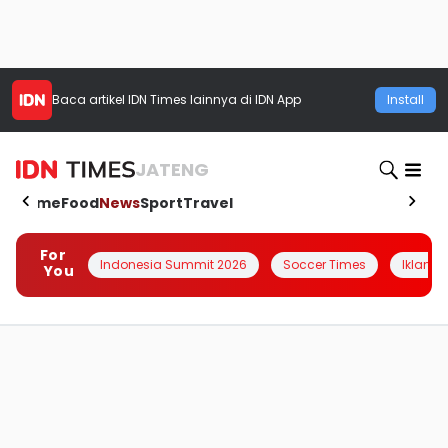
Baca artikel
IDN Times
lainnya di IDN App
Install
JATENG
Home
Food
News
Sport
Travel
For
Indonesia Summit 2026
Soccer Times
Iklanin 
You