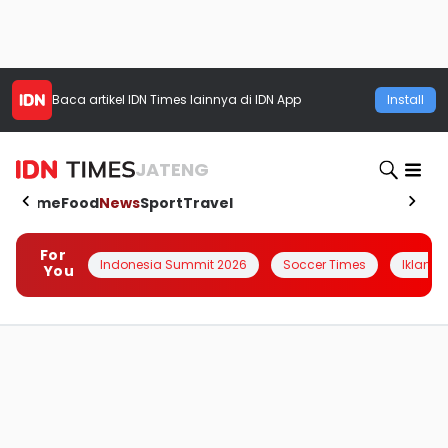
Baca artikel
IDN Times
lainnya di IDN App
Install
JATENG
Home
Food
News
Sport
Travel
For
Indonesia Summit 2026
Soccer Times
Iklanin 
You