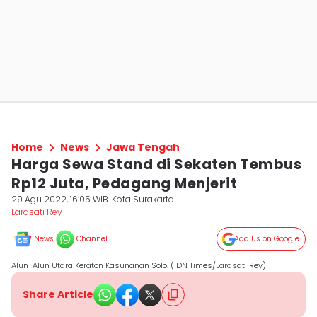
Home
News
Jawa Tengah
Harga Sewa Stand di Sekaten Tembus
Rp12 Juta, Pedagang Menjerit
29 Agu 2022, 16:05 WIB
Kota Surakarta
Larasati Rey
News
Channel
Add Us on Google
Alun-Alun Utara Keraton Kasunanan Solo. (IDN Times/Larasati Rey)
Share Article