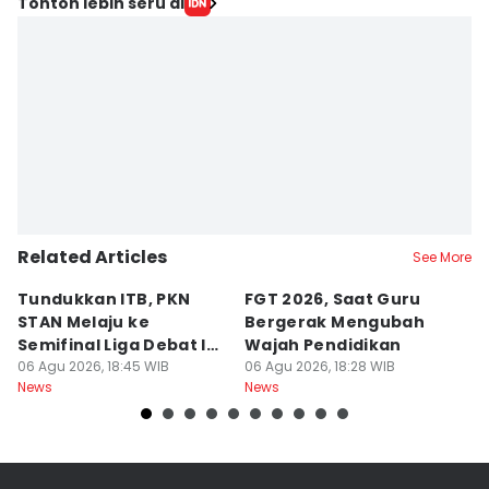
Editor
Tonton lebih seru di
Bandot Arywono
Editor
Larasati Rey
Related Articles
See More
Tundukkan ITB, PKN
FGT 2026, Saat Guru
[
STAN Melaju ke
Bergerak Mengubah
D
Semifinal Liga Debat IDN
Wajah Pendidikan
A
Times 2026
06 Agu 2026, 18:45 WIB
06 Agu 2026, 18:28 WIB
S
06
News
News
Ne
d